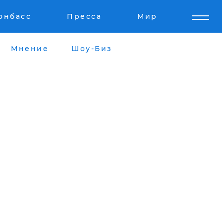
онбасс
Пресса
Мир
Мнение
Шоу-Биз