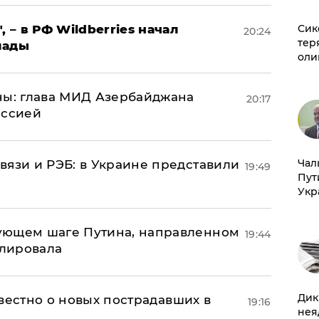
Сик
, – в РФ Wildberries начал
20:24
тер
лады
оли
ны: глава МИД Азербайджана
20:17
иссией
Чал
вязи и РЭБ: в Украине представили
19:49
Пут
Укр
ующем шаге Путина, направленном
19:44
улировала
Дик
известно о новых пострадавших в
19:16
нея