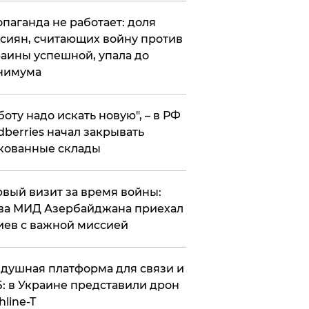
опаганда не работает: доля
сиян, считающих войну против
аины успешной, упала до
нимума
боту надо искать новую", – в РФ
dberries начал закрывать
кованные склады
вый визит за время войны:
ва МИД Азербайджана приехал
иев с важной миссией
душная платформа для связи и
: в Украине представили дрон
hline-T