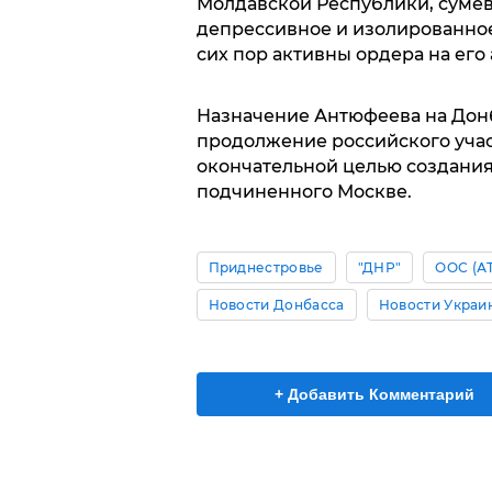
Молдавской Республики, сумев
депрессивное и изолированное
сих пор активны ордера на его 
Назначение Антюфеева на Донб
продолжение российского учас
окончательной целью создания
подчиненного Москве.
Приднестровье
"ДНР"
ООС (А
Новости Донбасса
Новости Украи
+ Добавить Комментарий