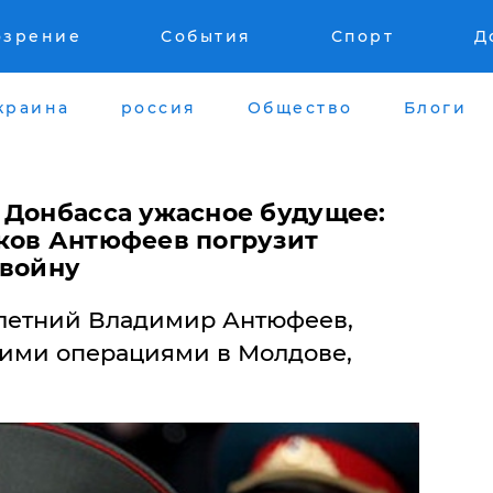
озрение
События
Спорт
Д
краина
россия
Общество
Блоги
 Донбасса ужасное будущее:
ков Антюфеев погрузит
 войну
летний Владимир Антюфеев,
ими операциями в Молдове,