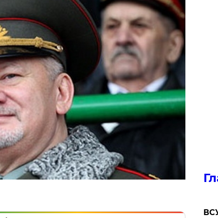
Гл
ВСУ