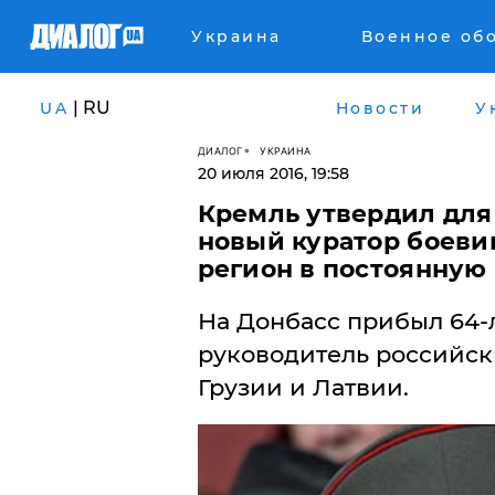
Украина
Военное об
| RU
UA
Новости
У
ДИАЛОГ
УКРАИНА
20 июля 2016, 19:58
Кремль утвердил для
новый куратор боеви
регион в постоянную
На Донбасс прибыл 64-
руководитель российск
Грузии и Латвии.