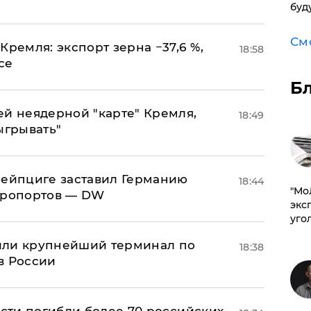
буд
См
Кремля: экспорт зерна −37,6 %,
18:58
се
Б
ей неядерной "карте" Кремля,
18:49
ыгрывать"
 Лейпциге заставил Германию
18:44
​"М
эропортов — DW
эксп
уго
или крупнейший терминал по
18:38
в России