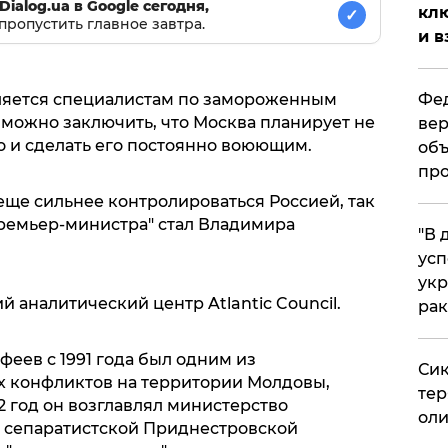
Dialog.ua в Google сегодня,
клю
✓
пропустить главное завтра.
и в
Фед
вляется специалистам по замороженным
 можно заключить, что Москва планирует не
вер
о и сделать его постоянно воюющим.
объ
про
еще сильнее контролироваться Россией, так
ремьер-министра" стал Владимира
​"В
усп
укр
 аналитический центр Atlantic Council.
рак
феев с 1991 года был одним из
Сик
х конфликтов на территории Молдовы,
тер
012 год он возглавлял министерство
оли
 сепаратистской Приднестровской