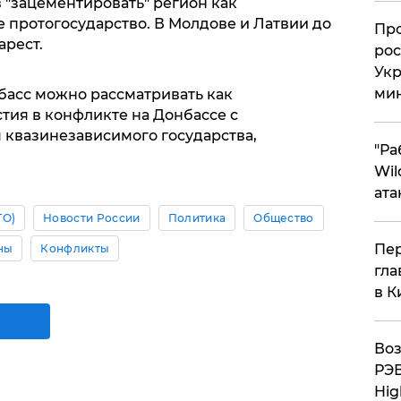
 "зацементировать" регион как
 протогосударство. В Молдове и Латвии до
​Пр
арест.
рос
Укр
ми
асс можно рассматривать как
тия в конфликте на Донбассе с
 квазинезависимого государства,
"Ра
Wil
ата
ТО)
Новости России
Политика
Общество
Пер
ны
Конфликты
гла
в К
Воз
РЭБ
Hig