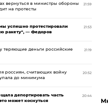
ах вернуться в министры обороны
21:59
дит на протесты
я мы успешно протестировали
21:53
ю ракету", — Федоров
му теряющие деньги российские
21:19
а
оля россиян, считающих войну
20:52
 упала до минимума
щала депортировать часть
20:44
М
это может коснуться