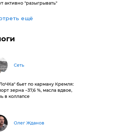
ут активно "разыгрывать"
отреть ещё
логи
Сеть
оЛоЧКа" бьет по карману Кремля:
орт зерна −37,6 %, масла вдвое,
ль в коллапсе
Олег Жданов