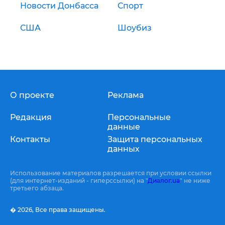
Новости Донбасса
Спорт
США
Шоубиз
О проекте
Реклама
Редакция
Персональные
данные
Контакты
Защита персональных
данных
Использование материалов разрешается при условии ссылки
(для интернет-изданий - гиперссылки) на "
Диалог.ua
" не ниже
третьего абзаца.
� 2026,
Все права защищены.