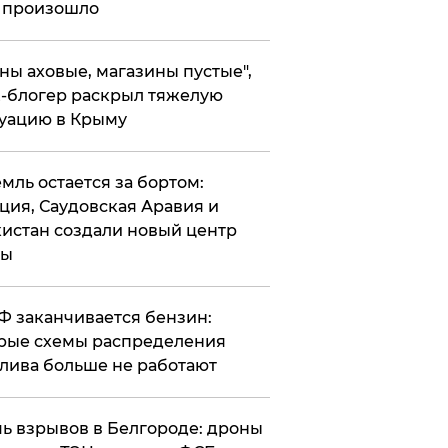
 произошло
ены аховые, магазины пустые",
-блогер раскрыл тяжелую
уацию в Крыму
емль остается за бортом:
ция, Саудовская Аравия и
истан создали новый центр
лы
РФ заканчивается бензин:
рые схемы распределения
лива больше не работают
чь взрывов в Белгороде: дроны