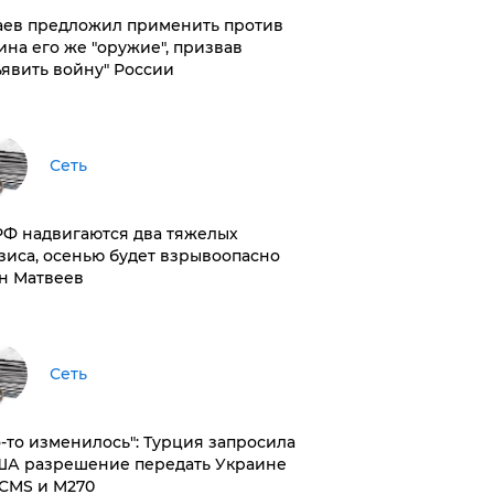
аев предложил применить против
ина его же "оружие", призвав
ъявить войну" России
Сеть
РФ надвигаются два тяжелых
зиса, осенью будет взрывоопасно
н Матвеев
Сеть
то-то изменилось": Турция запросила
ША разрешение передать Украине
CMS и M270