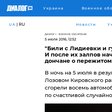
Украина
Военное об
| RU
UA
Новости
У
ДИАЛОГ
ВОЕННОЕ ОБОЗРЕНИЕ
5 июля 2016, 12:52
"Били с Лидиевки и г
И после их залпов нач
дончане о пережитом
​В ночь на 5 июля в рез
Лозовом Кировского ра
сгорели восемь автомо
по счастливой случайнос