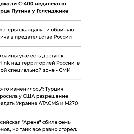
ожгли С-400 недалеко от
рца Путина у Геленджика
логеры скандалят и обвиняют
ича в предательстве России
краины уже есть доступ к
rlink над территорией России: в
ой специальной зоне - СМИ
то-то изменилось": Турция
росила у США разрешение
едать Украине ATACMS и M270
ссийская "Арена" сбила семь
нов, но танк все равно сгорел: