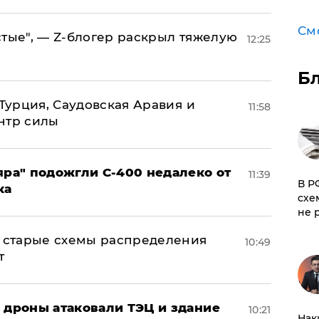
См
стые", — Z-блогер раскрыл тяжелую
12:25
Б
 Турция, Саудовская Аравия и
11:58
нтр силы
яра" подожгли С-400 недалеко от
11:39
​В 
ка
схе
не 
н: старые схемы распределения
10:49
т
: дроны атаковали ТЭЦ и здание
10:21
Нак