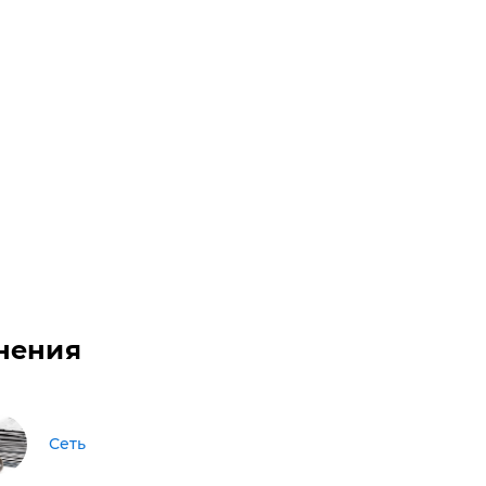
нения
Сеть