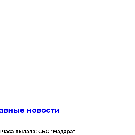
авные новости
 часа пылала: СБС "Мадяра"