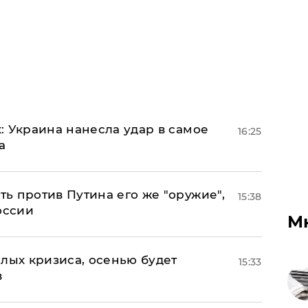
: Украина нанесла удар в самое
16:25
а
ь против Путина его же "оружие",
15:38
оссии
М
лых кризиса, осенью будет
15:33
в