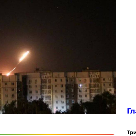
Гл
Три