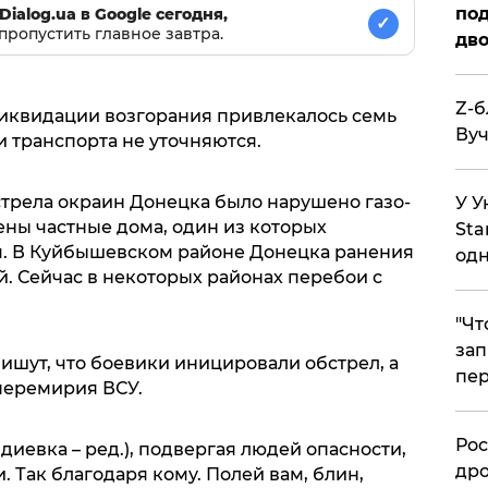
под
Dialog.ua в Google сегодня,
✓
пропустить главное завтра.
дво
Z-б
ликвидации возгорания привлекалось семь
Вуч
и транспорта не уточняются.
стрела окраин Донецка было нарушено газо-
У У
ны частные дома, один из которых
Sta
. В Куйбышевском районе Донецка ранения
одн
. Сейчас в некоторых районах перебои с
​"Ч
зап
ишут, что боевики иницировали обстрел, а
пер
перемирия ВСУ.
​Ро
диевка – ред.), подвергая людей опасности,
дро
. Так благодаря кому. Полей вам, блин,