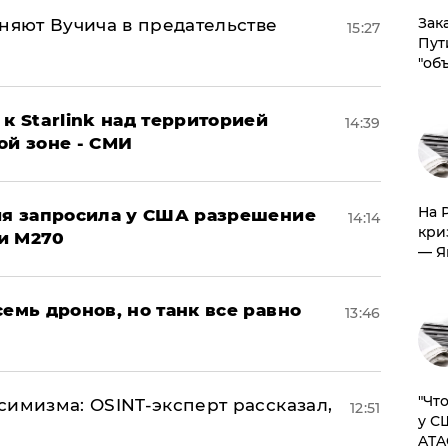
Зак
няют Вучича в предательстве
15:27
Пут
"об
к Starlink над территорией
14:39
ой зоне - СМИ
На 
ция запросила у США разрешение
14:14
кри
и M270
— Я
семь дронов, но танк все равно
13:46
​"Ч
симизма: OSINT-эксперт рассказал,
12:51
у С
ATA