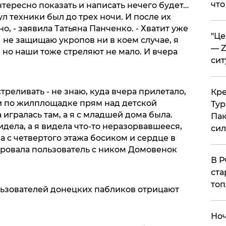
что
интересно показать и написать нечего будет…
ул техники был до трех ночи. И после их
о, - заявила Татьяна Панченко. - Хватит уже
​"Ц
Я не защищаю укропов ни в коем случае, я
— Z
 но наши тоже стреляют не мало. И вчера
сит
треливать - не знаю, куда вчера прилетало,
​Кр
ли по жилплощадке прям над детской
Тур
игралась там, а я с младшей дома была.
Пак
идела, а я видела что-то неразорвавшееся,
си
ла с четвертого этажа босиком и сердце в
ировала пользователь с ником Домовенок
​В 
ста
топ
ьзователей донецких пабликов отрицают
​Но