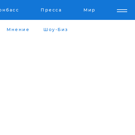
онбасс
Пресса
Мир
Мнение
Шоу-Биз