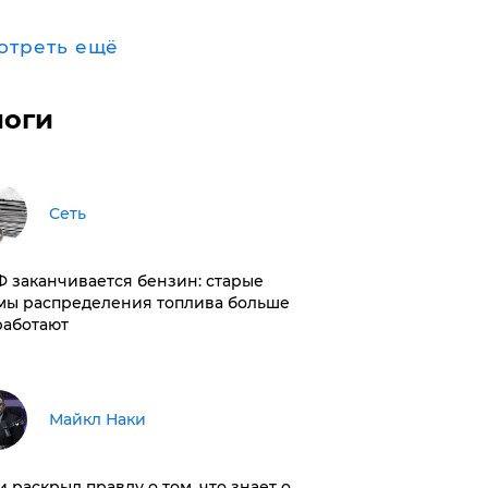
отреть ещё
логи
Сеть
РФ заканчивается бензин: старые
мы распределения топлива больше
работают
Майкл Наки
и раскрыл правду о том, что знает о