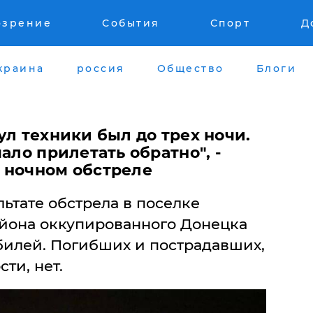
озрение
События
Спорт
Д
краина
россия
Общество
Блоги
ул техники был до трех ночи.
ало прилетать обратно", -
 ночном обстреле
ультате обстрела в поселке
йона оккупированного Донецка
билей. Погибших и пострадавших,
ти, нет.