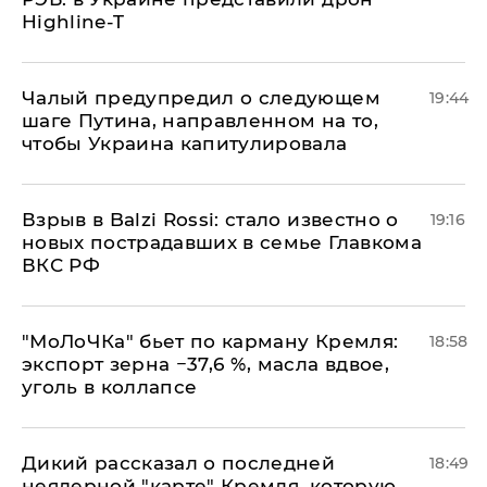
Highline-T
Чалый предупредил о следующем
19:44
шаге Путина, направленном на то,
чтобы Украина капитулировала
Взрыв в Balzi Rossi: стало известно о
19:16
новых пострадавших в семье Главкома
ВКС РФ
​"МоЛоЧКа" бьет по карману Кремля:
18:58
экспорт зерна −37,6 %, масла вдвое,
уголь в коллапсе
Дикий рассказал о последней
18:49
неядерной "карте" Кремля, которую