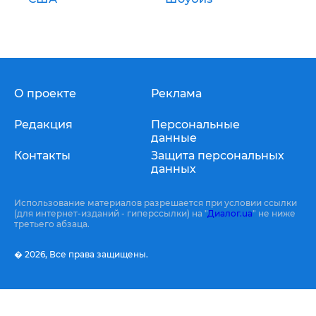
О проекте
Реклама
Редакция
Персональные
данные
Контакты
Защита персональных
данных
Использование материалов разрешается при условии ссылки
(для интернет-изданий - гиперссылки) на "
Диалог.ua
" не ниже
третьего абзаца.
� 2026,
Все права защищены.