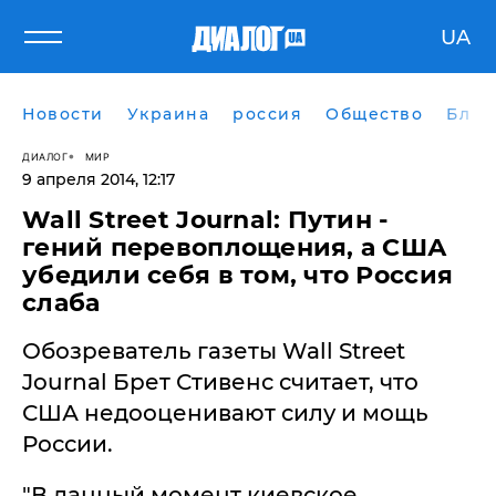
UA
Новости
Украина
россия
Общество
Блог
ДИАЛОГ
МИР
9 апреля 2014, 12:17
Wall Street Journal: Путин -
гений перевоплощения, а США
убедили себя в том, что Россия
слаба
Обозреватель газеты Wall Street
Journal Брет Стивенс считает, что
США недооценивают силу и мощь
России.
"В данный момент киевское