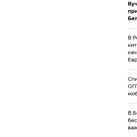
Вуч
при
Бе
В Р
кит
кач
Евр
Спи
ОГП
моб
В Б
бес
важ