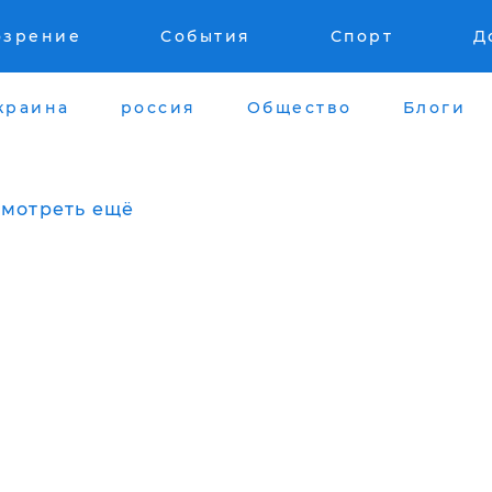
озрение
События
Спорт
Д
краина
россия
Общество
Блоги
мотреть ещё