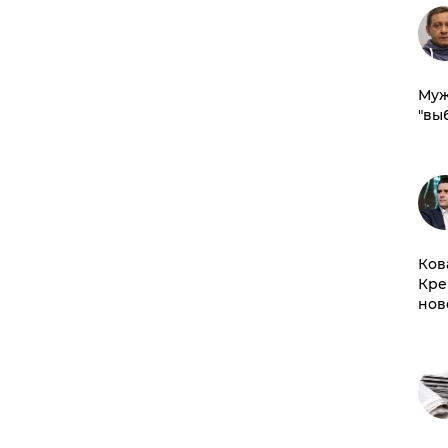
Муж
"вы
Ков
Кре
нов