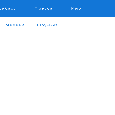
онбасс
Пресса
Мир
Мнение
Шоу-Биз