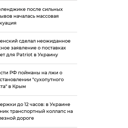
еленджике после сильных
ывов началась массовая
куация
енский сделал неожиданное
ное заявление о поставках
ет для Patriot в Украину
сти РФ пойманы на лжи о
становлении "сухопутного
та" в Крым
ержки до 12 часов: в Украине
ник транспортный коллапс на
езной дороге