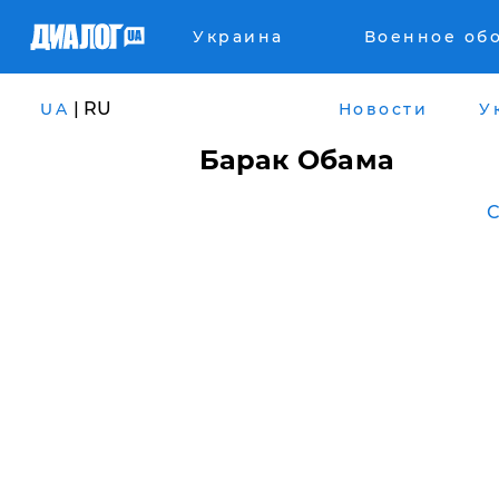
Украина
Военное об
| RU
UA
Новости
У
Барак Обама
С