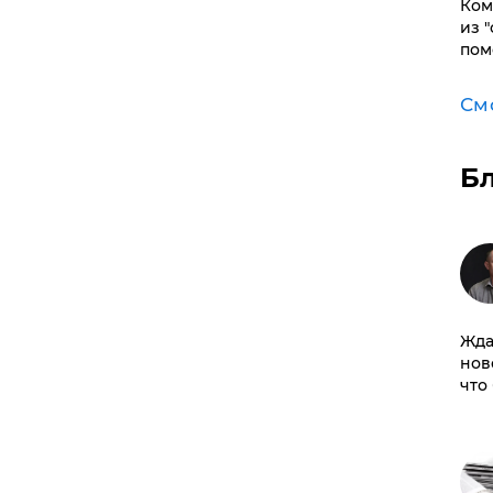
Ком
из 
пом
См
Б
Жда
нов
что