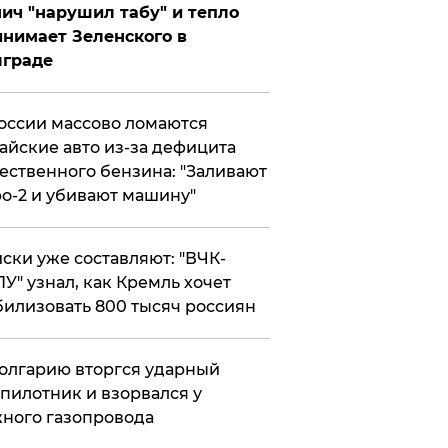
ич "нарушил табу" и тепло
нимает Зеленского в
лграде
оссии массово ломаются
айские авто из-за дефицита
ественного бензина: "Заливают
о-2 и убивают машину"
ски уже составляют: "ВЧК-
У" узнал, как Кремль хочет
илизовать 800 тысяч россиян
олгарию вторгся ударный
пилотник и взорвался у
ного газопровода