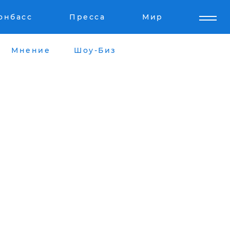
онбасс
Пресса
Мир
Мнение
Шоу-Биз