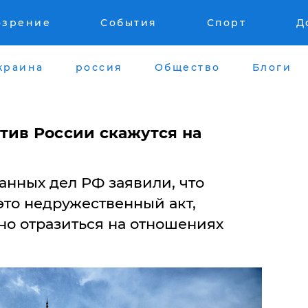
озрение
События
Спорт
Д
краина
россия
Общество
Блоги
тив России скажутся на
анных дел РФ заявили, что
это недружественный акт,
но отразиться на отношениях