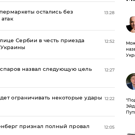
пермаркеты остались без
13:28
 атак
олице Сербии в честь приезда
12:52
Мож
 Украины
наз
Укр
аспаров назвал следующую цель
12:27
дет ограничивать некоторые удары
12:22
​"По
Эйд
Пут
енберг признал полный провал
12:05