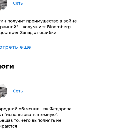
Сеть
тин получит преимущество в войне
краиной", – колумнист Bloomberg
достерег Запад от ошибки
отреть ещё
логи
Сеть
ородний объяснил, как Федорова
ут "использовать втемную",
бещав то, чего выполнять не
ираются