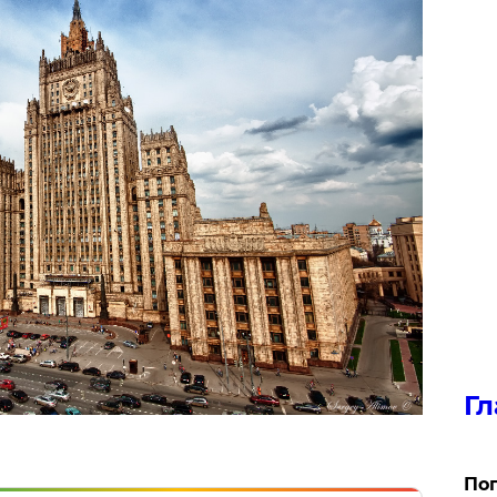
Гл
Поп