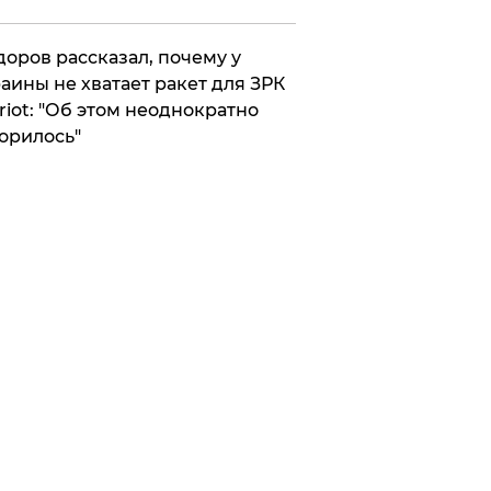
оров рассказал, почему у
аины не хватает ракет для ЗРК
riot: "Об этом неоднократно
орилось"