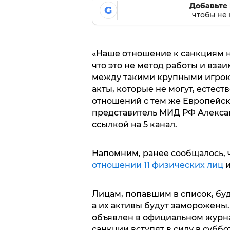
Добавьте 
G
чтобы не 
«Наше отношение к санкциям н
что это не метод работы и вза
между такими крупными игрока
акты, которые не могут, естес
отношений с тем же Европейск
представитель МИД РФ Алекса
ссылкой на 5 канал.
Напомним, ранее сообщалось,
отношении 11 физических лиц
и
Лицам, попавшим в список, бу
а их активы будут заморожены.
объявлен в официальном журна
санкции вступят в силу в суббот