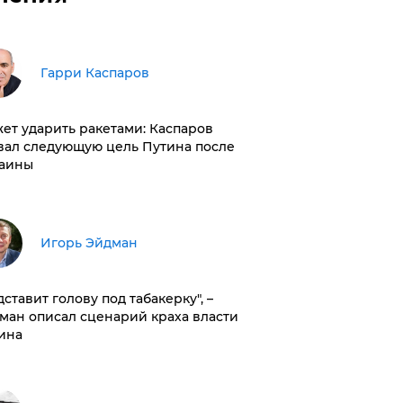
Гарри Каспаров
ет ударить ракетами: Каспаров
вал следующую цель Путина после
аины
Игорь Эйдман
дставит голову под табакерку", –
ман описал сценарий краха власти
ина