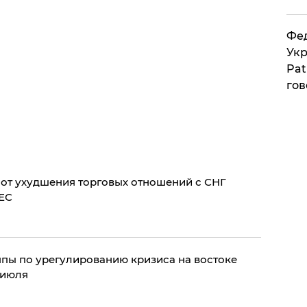
Фед
Укр
Pat
гов
 от ухудшения торговых отношений с СНГ
ЕС
ппы по урегулированию кризиса на востоке
 июля