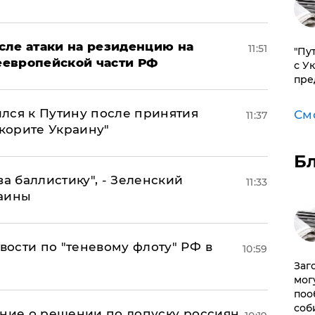
сле атаки на резиденцию на
11:51
"Пу
неевропейской части РФ
с У
пре
лся к Путину после принятия
См
11:37
окорите Украину"
Б
за баллистику", - Зеленский
11:33
раины
ости по "теневому флоту" РФ в
10:59
Заг
мог
поо
соб
ение о решении по допуску россиян