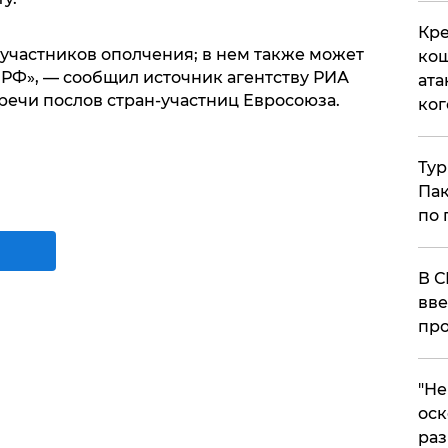
Кре
 участников ополчения; в нем также может
кош
 РФ», — сообщил источник агентству РИА
ата
речи послов стран-участниц Евросоюза.
ког
Тур
Пак
по 
В С
вве
про
​"Н
оск
раз