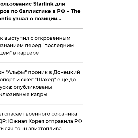
ользование Starlink для
ров по баллистике в РФ – The
antic узнал о позиции
знесмена
к выступил с откровенным
знанием перед "последним
цем" в карьере
н "Альфы" проник в Донецкий
опорт и сжег "Шахед" еще до
уска: опубликованы
склюзивные кадры
ул спасает военного союзника
Р: Южная Корея отправила РФ
тысяч тонн авиатоплива