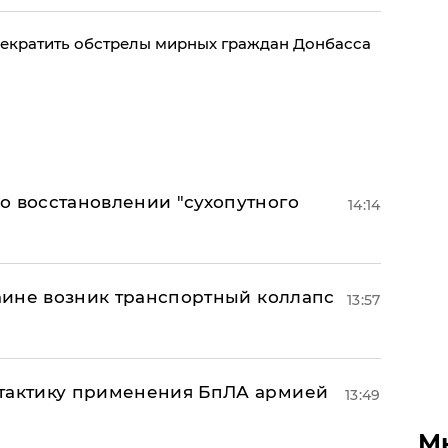
рекратить обстрелы мирных граждан Донбасса
о восстановлении "сухопутного
14:14
раине возник транспортный коллапс
13:57
 тактику применения БпЛА армией
13:49
М