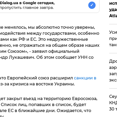
Dialog.ua в Google сегодня,
исп
✓
пропустить главное завтра.
уда
Atl
би
е менялось, мы абсолютно точно уверены,
Уси
имодействия между государствами, особенно
при
ми как РФ и ЕС. Это недружественные
тан
твенно, не отражаться на общем образе наших
им Союзом», - заявил официальный
ндр Лукашевич. Об этом сообщает УНН со
Дро
аэр
зап
 что Европейский союз расширил
санкции в
эк
з-за кризиса на востоке Украины.
​Се
дет закрыт въезд на территорию Евросоюза,
КНД
 Список лиц, попавших в список, будет
30 
ле ЕС в ближайшие дни. Ожидается, что
у.