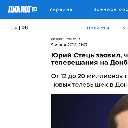
Украина
Военное об
| RU
UA
Новости
У
ДИАЛОГ
УКРАИНА
5 июня 2016, 21:47
Юрий Стець заявил, 
телевещания на Дон
От 12 до 20 миллионов 
новых телевышек в Дон