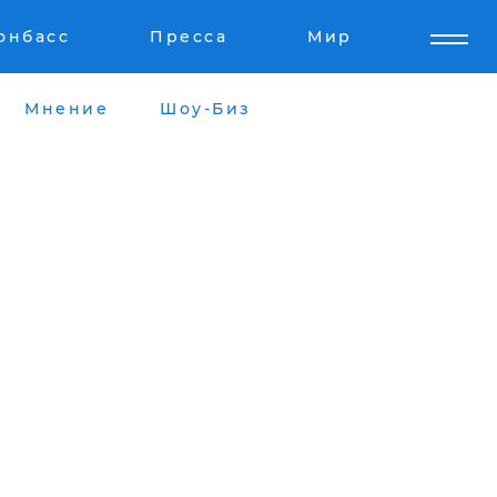
онбасс
Пресса
Мир
Мнение
Шоу-Биз