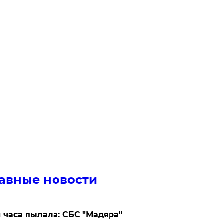
авные новости
 часа пылала: СБС "Мадяра"