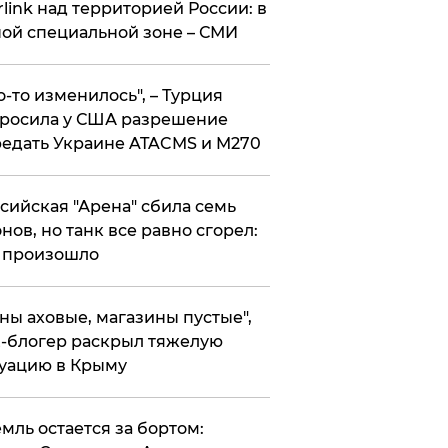
rlink над территорией России: в
ой специальной зоне – СМИ
то-то изменилось", – Турция
росила у США разрешение
едать Украине ATACMS и M270
ссийская "Арена" сбила семь
нов, но танк все равно сгорел:
 произошло
ены аховые, магазины пустые",
-блогер раскрыл тяжелую
уацию в Крыму
емль остается за бортом: