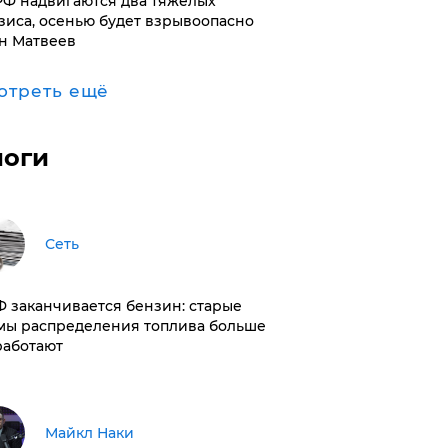
РФ надвигаются два тяжелых
зиса, осенью будет взрывоопасно
н Матвеев
отреть ещё
логи
Сеть
РФ заканчивается бензин: старые
мы распределения топлива больше
работают
Майкл Наки