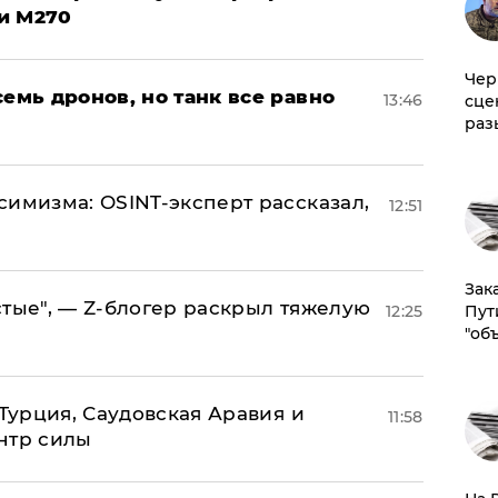
и M270
Чер
семь дронов, но танк все равно
13:46
сце
раз
симизма: OSINT-эксперт рассказал,
12:51
Зак
стые", — Z-блогер раскрыл тяжелую
Пут
12:25
"об
 Турция, Саудовская Аравия и
11:58
нтр силы