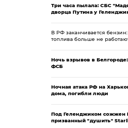
Три часа пылала: СБС "Мад
дворца Путина у Геленджи
​В РФ заканчивается бензи
топлива больше не работаю
​Ночь взрывов в Белгороде
ФСБ
​Ночная атака РФ на Харьк
дома, погибли люди
Под Геленджиком сожжен Р
призванный "душить" Starl