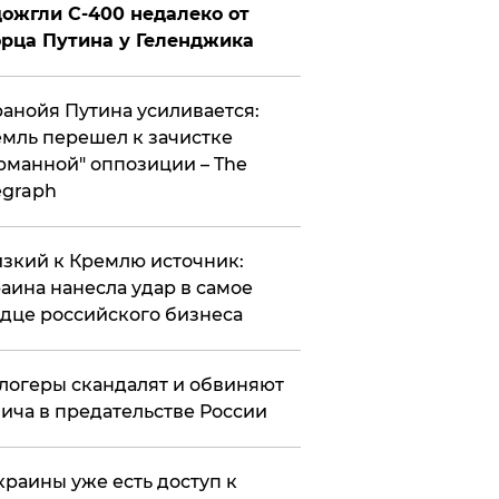
ожгли С-400 недалеко от
рца Путина у Геленджика
анойя Путина усиливается:
мль перешел к зачистке
рманной" оппозиции – The
egraph
зкий к Кремлю источник:
аина нанесла удар в самое
дце российского бизнеса
логеры скандалят и обвиняют
ича в предательстве России
краины уже есть доступ к