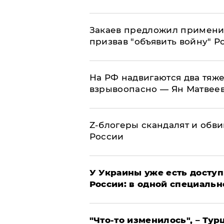
Закаев предложил применит
призвав "объявить войну" Р
На РФ надвигаются два тяже
взрывоопасно — Ян Матвее
Z-блогеры скандалят и обви
России
У Украины уже есть доступ 
России: в одной специальн
​"Что-то изменилось", – Т