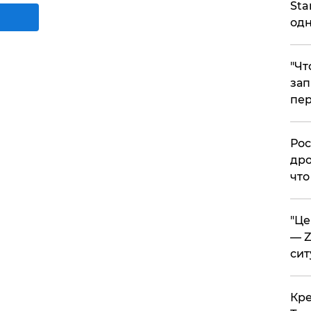
Sta
одн
​"Ч
зап
пер
​Ро
дро
что
​"Ц
— Z
сит
​Кр