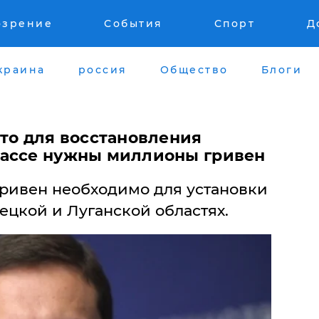
озрение
События
Спорт
Д
краина
россия
Общество
Блоги
что для восстановления
бассе нужны миллионы гривен
гривен необходимо для установки
ецкой и Луганской областях.