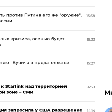
ь против Путина его же "оружие",
15:38
оссии
лых кризиса, осенью будет
15:33
в
няют Вучича в предательстве
15:27
к Starlink над территорией
14:39
М
ой зоне – СМИ
урция запросила у США разрешение
14:14