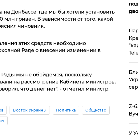
под
дво
 на Донбассе, где мы бы хотели установить
20 млн гривен. В зависимости от того, какой
ояснил чиновник.
Пар
Кре
еления этих средств необходимо
"ка
рховной Раде о внесении изменении в
Tel
Бли
 Рады мы не обойдемся, поскольку
Укр
вали на рассмотрение Кабинета министров,
сер
оворил, что денег нет", - отметил министр.
Z-б
ов
Восток Украины
Политика
Общество
Вуч
ны
У У