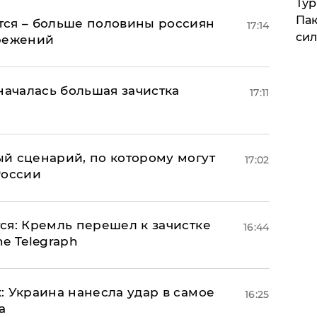
Тур
Пак
тся – больше половины россиян
17:14
си
ережений
началась большая зачистка
17:11
й сценарий, по которому могут
17:02
России
ся: Кремль перешел к зачистке
16:44
e Telegraph
: Украина нанесла удар в самое
16:25
а