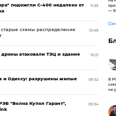
На 
яра" подожгли С-400 недалеко от
кри
11:39
— Я
ка
См
н: старые схемы распределения
10:49
т
Б
: дроны атаковали ТЭЦ и здание
10:21
ов и Одессу: разрушены жилые
​В 
09:52
схе
не 
ЭБ "Волна Купол Гарант",
09:34
ink