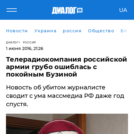
UA
Новости
Украина
россия
Общество
Блог
ДИАЛОГ
РОССИЯ
1 июня 2016, 21:26
Телерадиокомпания российской
армии грубо ошиблась с
покойным Бузиной
Новость об убитом журналисте
сводит с ума массмедиа РФ даже год
спустя.