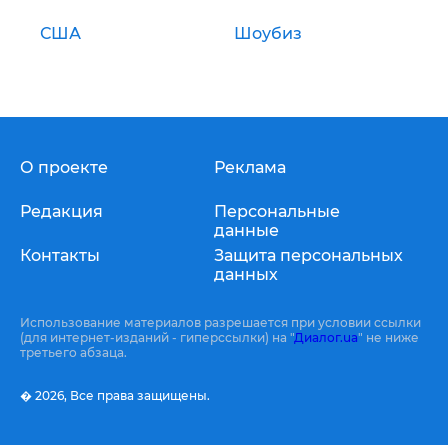
США
Шоубиз
О проекте
Реклама
Редакция
Персональные
данные
Контакты
Защита персональных
данных
Использование материалов разрешается при условии ссылки
(для интернет-изданий - гиперссылки) на "
Диалог.ua
" не ниже
третьего абзаца.
� 2026,
Все права защищены.