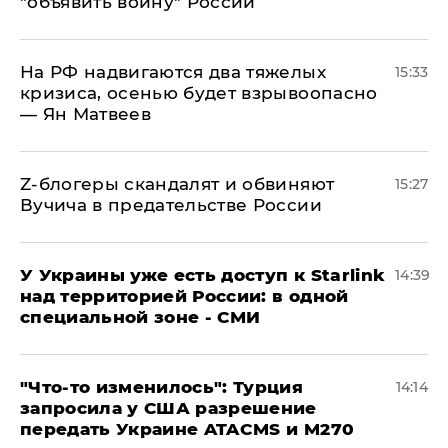
"объявить войну" России
На РФ надвигаются два тяжелых
15:33
кризиса, осенью будет взрывоопасно
— Ян Матвеев
Z-блогеры скандалят и обвиняют
15:27
Вучича в предательстве России
У Украины уже есть доступ к Starlink
14:39
над территорией России: в одной
специальной зоне - СМИ
​"Что-то изменилось": Турция
14:14
запросила у США разрешение
передать Украине ATACMS и M270