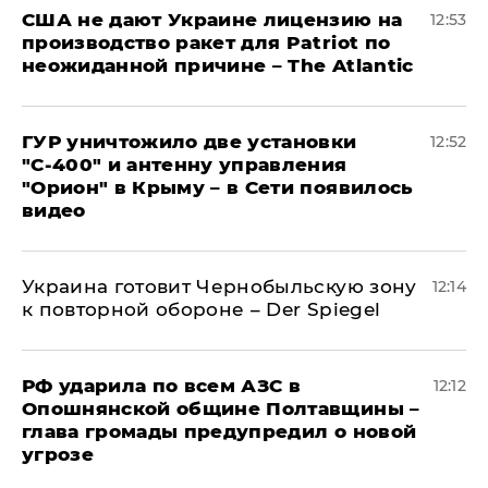
США не дают Украине лицензию на
12:53
производство ракет для Patriot по
неожиданной причине – The Atlantic
ГУР уничтожило две установки
12:52
"С‑400" и антенну управления
"Орион" в Крыму – в Сети появилось
видео
Украина готовит Чернобыльскую зону
12:14
к повторной обороне – Der Spiegel
РФ ударила по всем АЗС в
12:12
Опошнянской общине Полтавщины –
глава громады предупредил о новой
угрозе