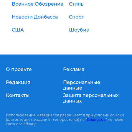
Военное Обозрение
Стиль
Новости Донбасса
Спорт
США
Шоубиз
О проекте
Реклама
Редакция
Персональные
данные
Контакты
Защита персональных
данных
Использование материалов разрешается при условии ссылки
(для интернет-изданий - гиперссылки) на "
Диалог.ua
" не ниже
третьего абзаца.