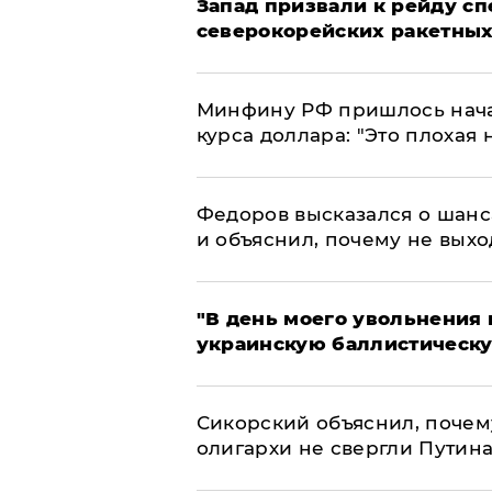
Запад призвали к рейду с
северокорейских ракетных
Минфину РФ пришлось начат
курса доллара: "Это плохая 
Федоров высказался о шанс
и объяснил, почему не выхо
​"В день моего увольнени
украинскую баллистическу
Сикорский объяснил, поче
олигархи не свергли Путин