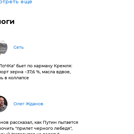
отреть ещё
логи
Сеть
оЛоЧКа" бьет по карману Кремля:
орт зерна −37,6 %, масла вдвое,
ль в коллапсе
Олег Жданов
нов рассказал, как Путин пытается
рочить "прилет черного лебедя",