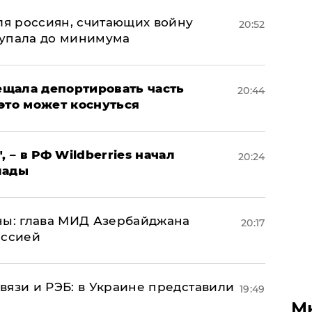
оля россиян, считающих войну
20:52
 упала до минимума
щала депортировать часть
20:44
это может коснуться
, – в РФ Wildberries начал
20:24
лады
ны: глава МИД Азербайджана
20:17
иссией
вязи и РЭБ: в Украине представили
19:49
М