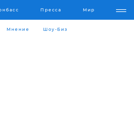
онбасс
Пресса
Мир
Мнение
Шоу-Биз