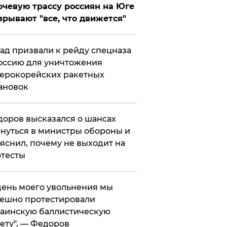
чевую трассу россиян на Юге
зрывают "все, что движется"
ад призвали к рейду спецназа
оссию для уничтожения
ерокорейских ракетных
ановок
оров высказался о шансах
нуться в министры обороны и
яснил, почему не выходит на
тесты
 день моего увольнения мы
ешно протестировали
аинскую баллистическую
ету", — Федоров