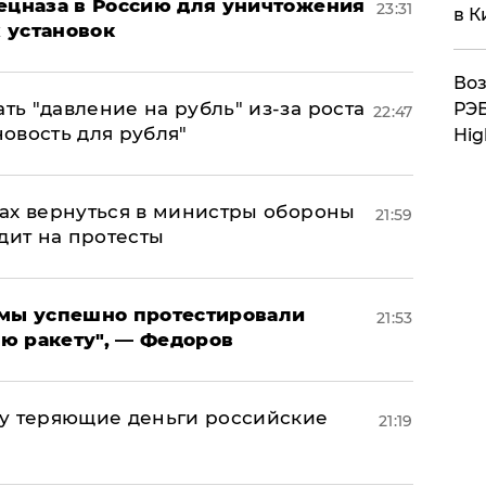
пецназа в Россию для уничтожения
23:31
в К
 установок
Воз
ь "давление на рубль" из-за роста
РЭБ
22:47
новость для рубля"
Hig
ах вернуться в министры обороны
21:59
дит на протесты
я мы успешно протестировали
21:53
ю ракету", — Федоров
му теряющие деньги российские
21:19
а