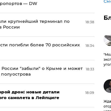
См
эропортов — DW
Б
или крупнейший терминал по
18:38
в России
асти погибли более 70 российских
18:34
​"М
эксп
уго
в России "забыли" о Крыме и может
18:33
т полуострова
орой дрон: новые детали
18:09
ого самолета в Лейпциге
Жда
отс