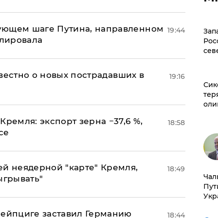
ующем шаге Путина, направленном
19:44
Зап
улировала
Рос
сев
известно о новых пострадавших в
19:16
Сик
тер
оли
Кремля: экспорт зерна −37,6 %,
18:58
се
ей неядерной "карте" Кремля,
18:49
Чал
ыгрывать"
Пут
Укр
 Лейпциге заставил Германию
18:44