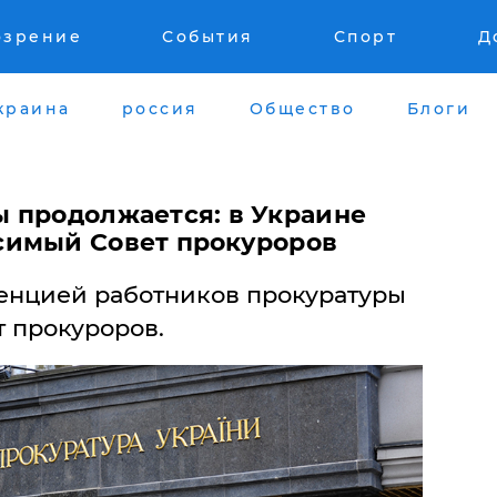
озрение
События
Спорт
Д
краина
россия
Общество
Блоги
 продолжается: в Украине
симый Совет прокуроров
енцией работников прокуратуры
 прокуроров.