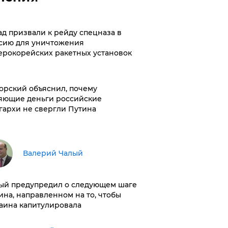
ад призвали к рейду спецназа в
сию для уничтожения
ерокорейских ракетных установок
орский объяснил, почему
яющие деньги российские
гархи не свергли Путина
Валерий Чалый
ый предупредил о следующем шаге
ина, направленном на то, чтобы
аина капитулировала