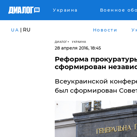
Украина
Военное об
| RU
UA
Новости
У
ДИАЛОГ
УКРАИНА
28 апреля 2016, 18:45
Реформа прокуратуры
сформирован незави
Всеукраинской конфер
был сформирован Совет