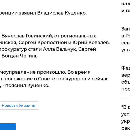
клю
и в
ренции заявил Владислав Куценко,
Зап
 Вячеслав Говинский, от региональных
в Р
инская, Сергей Крепостной и Юрий Ковалев.
сев
рокуратур стали Алла Вальчук, Сергей
уст
 Богдан Чегиль.
Фед
самоуправление произошло. Во время
вер
, положение о Совете прокуроров и сейчас
объ
 - пояснил Куценко.
про
Новости Украины
​"В
усп
укр
рак