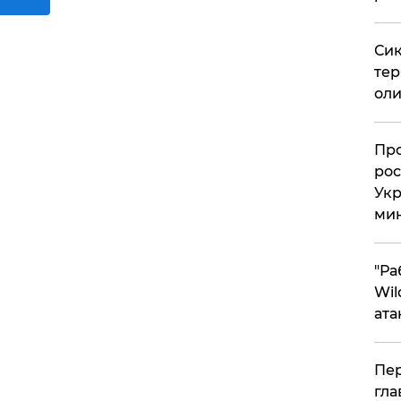
Сик
тер
оли
​Пр
рос
Укр
ми
"Ра
Wil
ата
Пер
гла