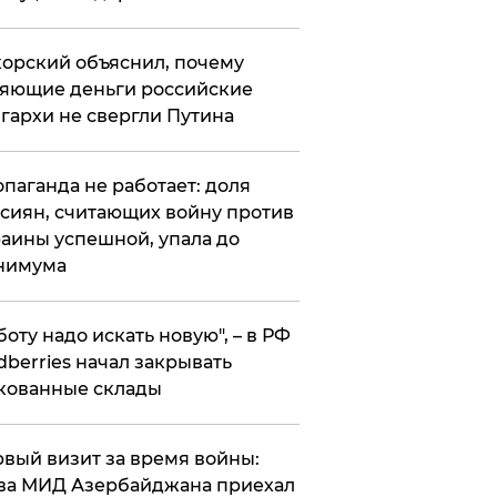
орский объяснил, почему
яющие деньги российские
гархи не свергли Путина
опаганда не работает: доля
сиян, считающих войну против
аины успешной, упала до
нимума
боту надо искать новую", – в РФ
dberries начал закрывать
кованные склады
вый визит за время войны:
ва МИД Азербайджана приехал