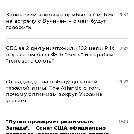
Зеленский впервые прибыл в Сербию
19:33
на встречу с Вучичем – о чем будут
говорить
СБС за 2 дня уничтожили 102 цели РФ:
19:27
поражены база ФСБ "Беня" и корабли
"теневого флота"
От надежды на победу до новой
19:22
тяжелой зимы: The Atlantic о том,
почему оптимизм вокруг Украины
угасает
"Путин проверяет решимость
19:13
Запада", – Сенат США официально
взялся за "адские санкции" против