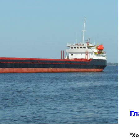
Гл
​"Х