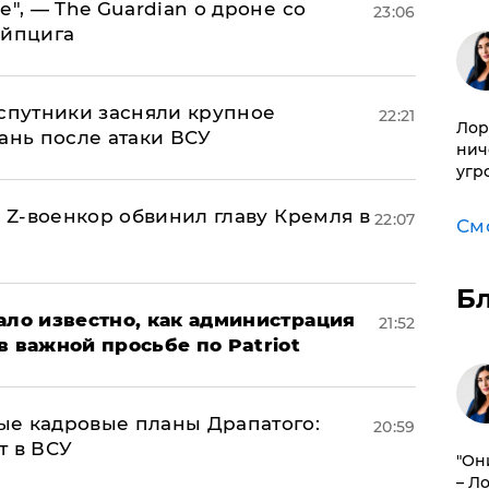
е", — The Guardian о дроне со
23:06
ейпцига
 спутники засняли крупное
22:21
Лор
ань после атаки ВСУ
нич
угр
й Z-военкор обвинил главу Кремля в
22:07
См
Б
ало известно, как администрация
21:52
в важной просьбе по Patriot
ые кадровые планы Драпатого:
20:59
т в ВСУ
"Он
– Л