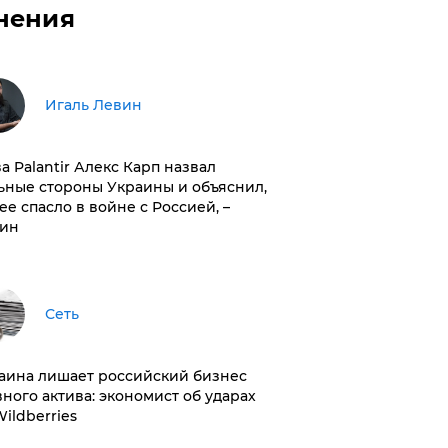
нения
Игаль Левин
ва Palantir Алекс Карп назвал
ьные стороны Украины и объяснил,
 ее спасло в войне с Россией, –
ин
Сеть
раина лишает российский бизнес
вного актива: экономист об ударах
Wildberries