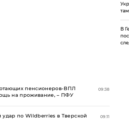
Укр
там
​В 
пос
сле
аботающих пенсионеров-ВПЛ
09:38
ощь на проживание, – ПФУ
удар по Wildberries в Тверской
09:11