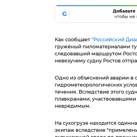
Добавьте 
G
чтобы не 
Как сообщает
"Российский Диа
гружёный пиломатериалами тур
следовавший маршрутом Ростов
невезучему судну Ростов отпра
Одно из объяснений аварии-в 
гидрометеорологических услов
течения. Вследствие этого суд
плавкранами, участвовавшими в
невредимым.
На сухогрузе находится одинна
экипаж вследствие "примелени