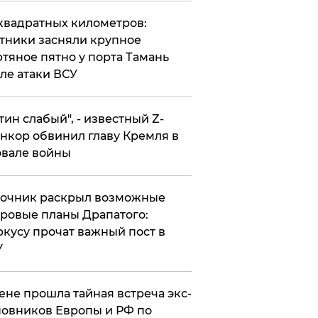
квадратных километров:
тники засняли крупное
тяное пятно у порта Тамань
ле атаки ВСУ
утин слабый", - известный Z-
нкор обвинил главу Кремля в
вале войны
точник раскрыл возможные
ровые планы Драпатого:
кусу прочат важный пост в
У
ене прошла тайная встреча экс-
овников Европы и РФ по