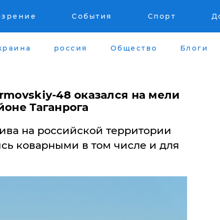
озрение
События
Спорт
Д
краина
россия
Общество
Блоги
rmovskiy-48 оказался на мели
йоне Таганрога
лива на российской территории
сь коварными в том числе и для