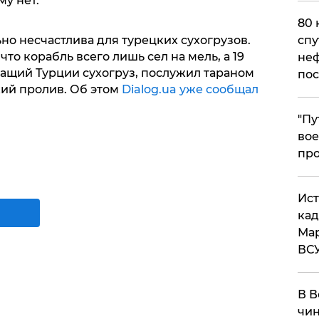
у нет.
80 
но несчастлива для турецких сухогрузов.
спу
что корабль всего лишь сел на мель, а 19
неф
жащий Турции сухогруз, послужил тараном
пос
кий пролив. Об этом
Dialog.ua уже сообщал
​"П
вое
про
​Ис
кад
Мар
ВС
В В
чин