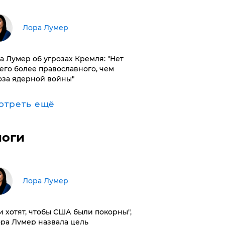
​Лора Лумер
а Лумер об угрозах Кремля: "Нет
его более православного, чем
оза ядерной войны"
отреть ещё
логи
​Лора Лумер
и хотят, чтобы США были покорны",
ора Лумер назвала цель