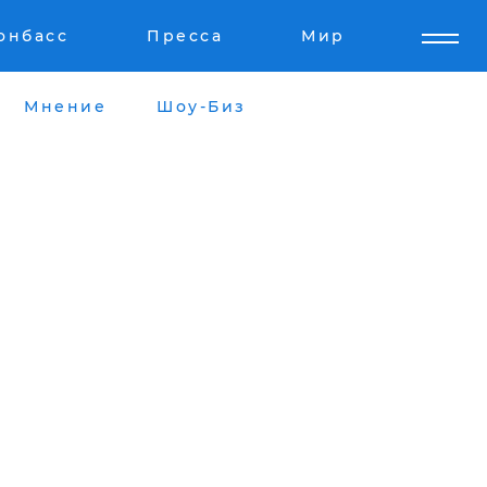
онбасс
Пресса
Мир
Мнение
Шоу-Биз