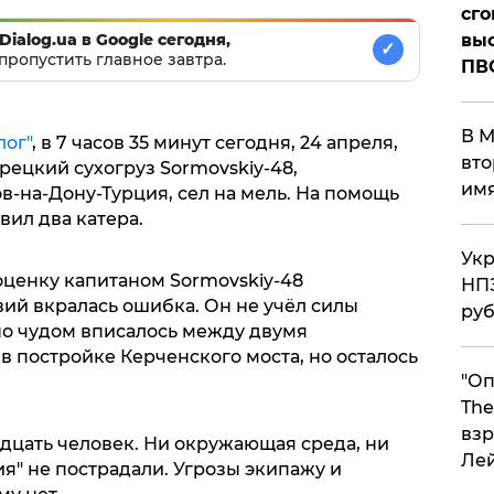
сго
Dialog.ua в Google сегодня,
выс
✓
пропустить главное завтра.
ПВ
В М
лог"
, в 7 часов 35 минут сегодня, 24 апреля,
вто
ецкий сухогруз Sormovskiy-48,
им
-на-Дону-Турция, сел на мель. На помощь
вил два катера.
Укр
оценку капитаном Sormovskiy-48
НПЗ
ий вкралась ошибка. Он не учёл силы
ру
но чудом вписалось между двумя
 постройке Керченского моста, но осталось
"Оп
The
взр
дцать человек. Ни окружающая среда, ни
Ле
я" не пострадали. Угрозы экипажу и