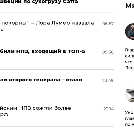
Швеции по сухогрузу Caffa
М
 покорны", – Лора Лумер назвала
06:57
ля
Гла
били НПЗ, входящий в ТОП-5
05:56
сил
что
Лев
ли второго генерала – стало
23:49
ийским НПЗ сожгли более
23:14
​Ук
 РФ
гла
по 