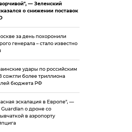
ворчивой", — Зеленский
казался о снижении поставок
О
оскве за день похоронили
рого генерала – стало известно
я
аинские удары по российским
 сожгли более триллиона
блей бюджета РФ
асная эскалация в Европе", —
 Guardian о дроне со
ывчаткой в аэропорту
йпцига