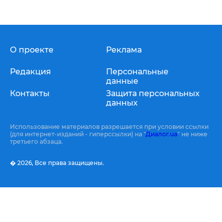
О проекте
Реклама
Редакция
Персональные
данные
Контакты
Защита персональных
данных
Использование материалов разрешается при условии ссылки
(для интернет-изданий - гиперссылки) на "
Диалог.ua
" не ниже
третьего абзаца.
� 2026,
Все права защищены.