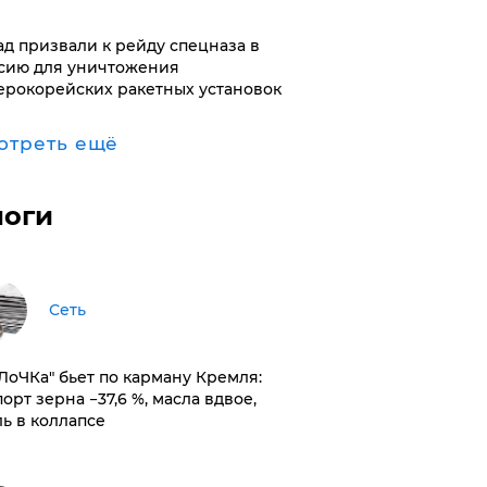
ад призвали к рейду спецназа в
сию для уничтожения
ерокорейских ракетных установок
отреть ещё
логи
Сеть
оЛоЧКа" бьет по карману Кремля:
орт зерна −37,6 %, масла вдвое,
ль в коллапсе