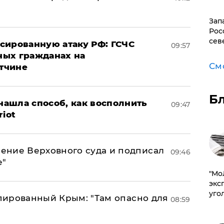
Зап
Рос
сев
сированную атаку РФ: ГСЧС
09:57
ных гражданах на
См
тчине
Б
ашла способ, как восполнить
09:47
riot
ение Верховного суда и подписал
09:46
е"
​"М
эксп
уго
упированный Крым: "Там опасно для
08:59