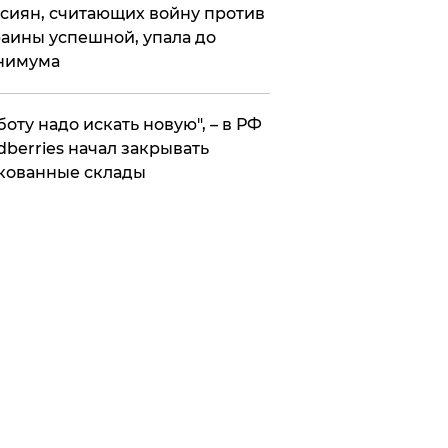
сиян, считающих войну против
аины успешной, упала до
нимума
боту надо искать новую", – в РФ
dberries начал закрывать
кованные склады