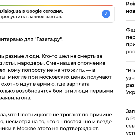
Poi
нов
Dialog.ua в Google сегодня,
✓
пропустить главное завтра.
Фед
пер
нтервью для "Газета.ру".
при
рос
ь разные люди. Кто-то шел на смерть за
адисты, мародеры. Сменившая ополчение
х, кому попросту не на что жить, — в
​"В
ты, многие при московских ценах получают
узн
у охотно идут в армию, где зарплата
ра
 только возобновятся бои, эти люди первыми
Ук
 заявила она.
Зап
ла, что Плотницкого не трогают по причине
в Р
, несмотря на то, что он постоянно и везде
сев
чники в Москве этого не подтверждают.
уст