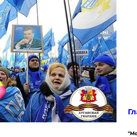
Гл
"Мо