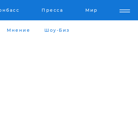
онбасс
Пресса
Мир
Мнение
Шоу-Биз