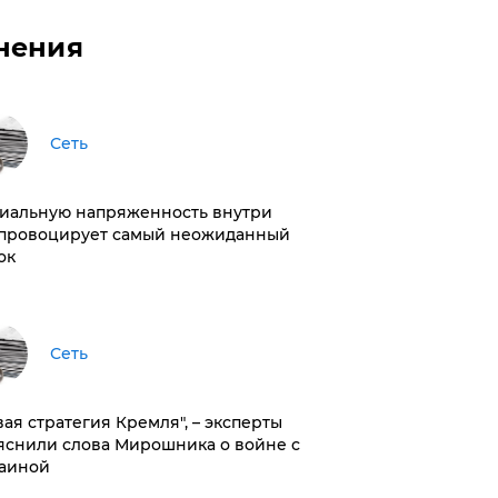
нения
Сеть
иальную напряженность внутри
провоцирует самый неожиданный
ок
Сеть
вая стратегия Кремля", – эксперты
яснили слова Мирошника о войне с
аиной