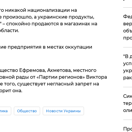
что никакой национализации на
Фед
 произошло, а украинские продукты,
" – спокойно продаются в магазинах на
вер
бласти.
объ
про
кие предприятия в местах оккупации
​"В
усп
щество Ефремова, Ахметова, местного
укр
ховной рады от «Партии регионов» Виктора
рак
е того, существует негласный запрет на
орит она.
Сик
тер
оли
тика
Общество
Новости Украины
​Пр