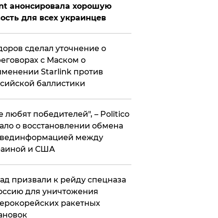
nt анонсировала хорошую
ость для всех украинцев
оров сделал уточнение о
еговорах с Маском о
менении Starlink против
сийской баллистики
се любят победителей", – Politico
ало о восстановлении обмена
звединформацией между
раиной и США
ад призвали к рейду спецназа
оссию для уничтожения
ерокорейских ракетных
ановок