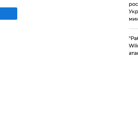
рос
Укр
ми
"Ра
Wil
ата