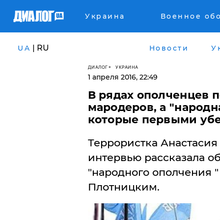
Украина
Военное об
| RU
UA
Новости
У
ДИАЛОГ
УКРАИНА
1 апреля 2016, 22:49
В рядах ополченцев 
мародеров, а "народн
которые первыми убе
Террористка Анастасия
интервью рассказала о
"народного ополчения " и
Плотницким.