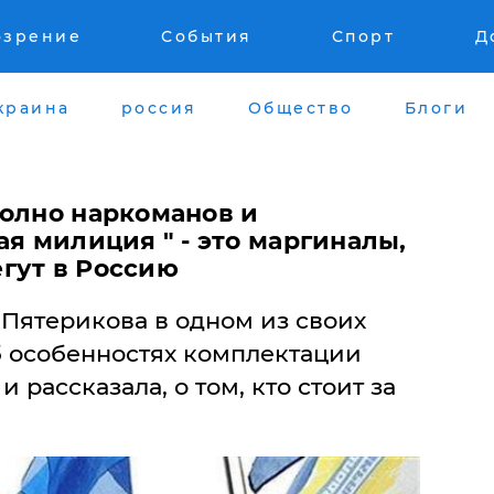
озрение
События
Спорт
Д
краина
россия
Общество
Блоги
полно наркоманов и
ая милиция " - это маргиналы,
гут в Россию
 Пятерикова в одном из своих
б особенностях комплектации
 рассказала, о том, кто стоит за