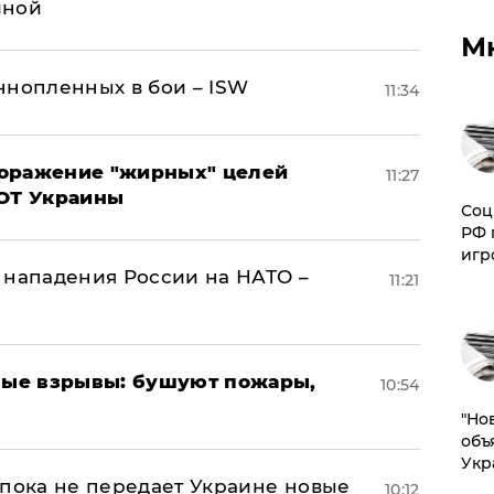
иной
М
ннопленных в бои – ISW
11:34
поражение "жирных" целей
11:27
ВОТ Украины
Соц
РФ 
игр
 нападения России на НАТО –
11:21
ые взрывы: бушуют пожары,
10:54
"Но
объ
Укр
 пока не передает Украине новые
10:12