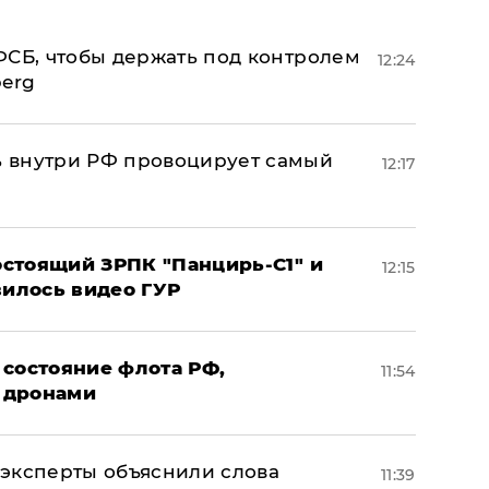
ФСБ, чтобы держать под контролем
12:24
berg
 внутри РФ провоцирует самый
12:17
стоящий ЗРПК "Панцирь-С1" и
12:15
вилось видео ГУР
 состояние флота РФ,
11:54
 дронами
– эксперты объяснили слова
11:39