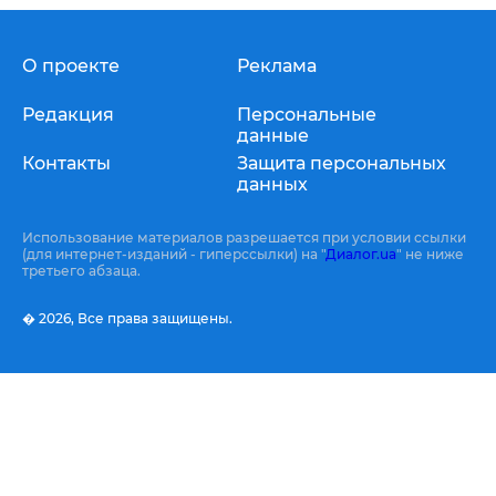
О проекте
Реклама
Редакция
Персональные
данные
Контакты
Защита персональных
данных
Использование материалов разрешается при условии ссылки
(для интернет-изданий - гиперссылки) на "
Диалог.ua
" не ниже
третьего абзаца.
� 2026,
Все права защищены.