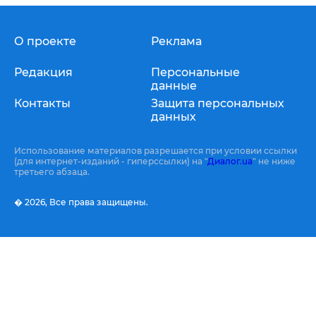
О проекте
Реклама
Редакция
Персональные
данные
Контакты
Защита персональных
данных
Использование материалов разрешается при условии ссылки
(для интернет-изданий - гиперссылки) на "
Диалог.ua
" не ниже
третьего абзаца.
� 2026,
Все права защищены.