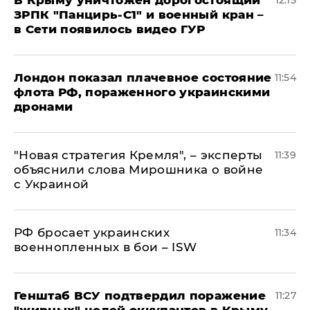
В Крыму уничтожен дорогостоящий
12:15
ЗРПК "Панцирь-С1" и военный кран –
в Сети появилось видео ГУР
Лондон показал плачевное состояние
11:54
флота РФ, пораженного украинскими
дронами
"Новая стратегия Кремля", – эксперты
11:39
объяснили слова Мирошника о войне
с Украиной
РФ бросает украинских
11:34
военнопленных в бои – ISW
Генштаб ВСУ подтвердил поражение
11:27