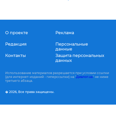
О проекте
Реклама
Редакция
Персональные
данные
Контакты
Защита персональных
данных
Использование материалов разрешается при условии ссылки
(для интернет-изданий - гиперссылки) на "
Диалог.ua
" не ниже
третьего абзаца.
� 2026,
Все права защищены.