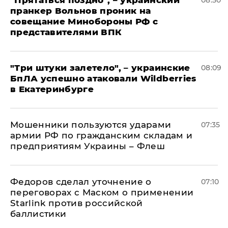
"Прятаться поздно", – украинский
08:50
пранкер Вольнов проник на
совещание Минобороны РФ с
представителями ВПК
"Три штуки залетело", – украинские
08:09
БпЛА успешно атаковали Wildberries
в Екатеринбурге
Мошенники пользуются ударами
07:35
армии РФ по гражданским складам и
предприятиям Украины – Флеш
Федоров сделал уточнение о
07:10
переговорах с Маском о применении
Starlink против российской
баллистики