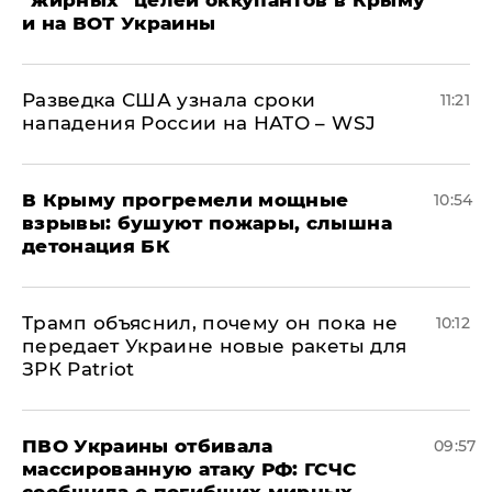
"жирных" целей оккупантов в Крыму
и на ВОТ Украины
Разведка США узнала сроки
11:21
нападения России на НАТО – WSJ
В Крыму прогремели мощные
10:54
взрывы: бушуют пожары, слышна
детонация БК
Трамп объяснил, почему он пока не
10:12
передает Украине новые ракеты для
ЗРК Patriot
ПВО Украины отбивала
09:57
массированную атаку РФ: ГСЧС