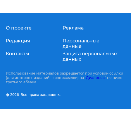
О проекте
Реклама
Редакция
Персональные
данные
Контакты
Защита персональных
данных
Использование материалов разрешается при условии ссылки
(для интернет-изданий - гиперссылки) на "
Диалог.ua
" не ниже
третьего абзаца.
� 2026,
Все права защищены.