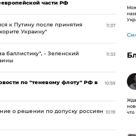
неевропейской части РФ
Мож
наз
Укр
ся к Путину после принятия
11:37
окорите Украину"
См
за баллистику", - Зеленский
Б
11:33
раины
вости по "теневому флоту" РФ в
10:59
Жда
нов
ение о решении по допуску россиян
10:19
что