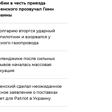
бии в честь приезда
енского прозвучал Гимн
раины
олгарию вторгся ударный
пилотник и взорвался у
ного газопровода
еленджике после сильных
ывов началась массовая
куация
енский сделал неожиданное
ное заявление о поставках
ет для Patriot в Украину