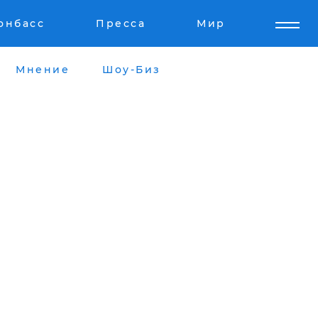
онбасс
Пресса
Мир
Мнение
Шоу-Биз