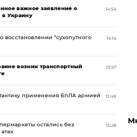
нное важное заявление о
14:54
t в Украину
о восстановлении "сухопутного
14:14
краине возник транспортный
13:57
ге
 тактику применения БпЛА армией
13:49
М
пермаркеты остались без
13:28
 атак