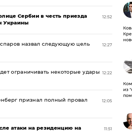
олице Сербии в честь приезда
12:52
н Украины
Ков
Кре
нов
аспаров назвал следующую цель
12:27
дет ограничивать некоторые удары
12:22
Ком
из 
пом
енберг признал полный провал
12:05
сле атаки на резиденцию на
11:51