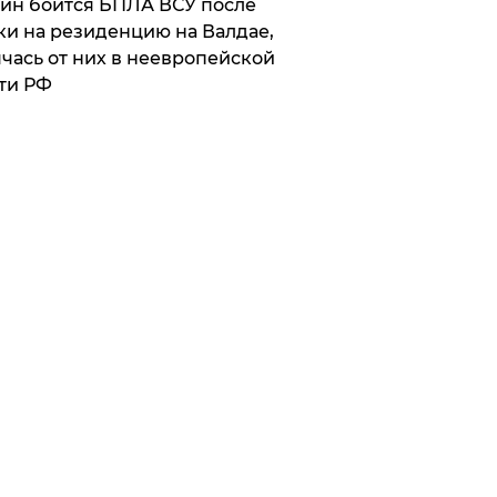
ин боится БПЛА ВСУ после
ки на резиденцию на Валдае,
чась от них в неевропейской
ти РФ