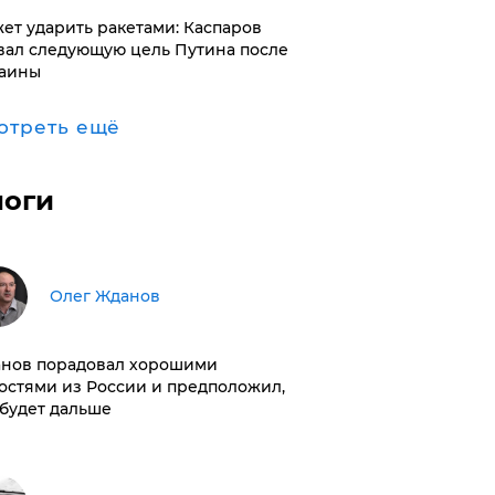
ет ударить ракетами: Каспаров
вал следующую цель Путина после
аины
отреть ещё
логи
Олег Жданов
нов порадовал хорошими
остями из России и предположил,
 будет дальше