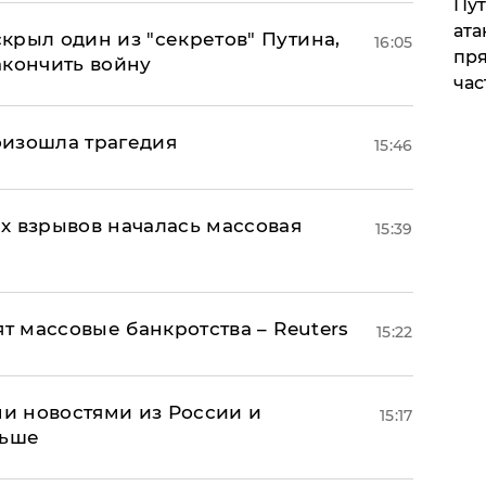
Пут
ата
крыл один из "секретов" Путина,
16:05
пря
акончить войну
час
оизошла трагедия
15:46
х взрывов началась массовая
15:39
ят массовые банкротства – Reuters
15:22
и новостями из России и
15:17
льше