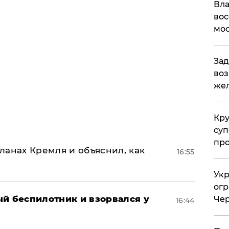
Вла
вос
мос
Зад
воз
жел
Кр
суп
про
ланах Кремля и объяснил, как
16:55
Укр
огр
ый беспилотник и взорвался у
Чер
16:44