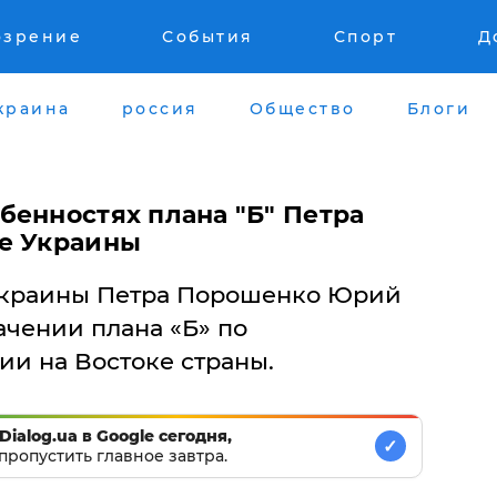
озрение
События
Спорт
Д
краина
россия
Общество
Блоги
бенностях плана "Б" Петра
е Украины
Украины Петра Порошенко Юрий
ачении плана «Б» по
ии на Востоке страны.
Dialog.ua в Google сегодня,
✓
пропустить главное завтра.