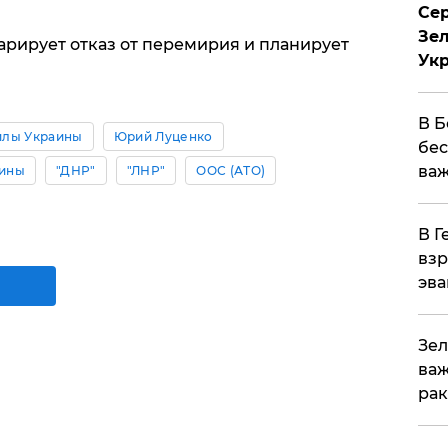
Сер
Зел
арирует отказ от перемирия и планирует
Ук
В Б
илы Украины
Юрий Луценко
бес
важ
аины
"ДНР"
"ЛНР"
ООС (АТО)
В Г
взр
эва
Зел
важ
рак