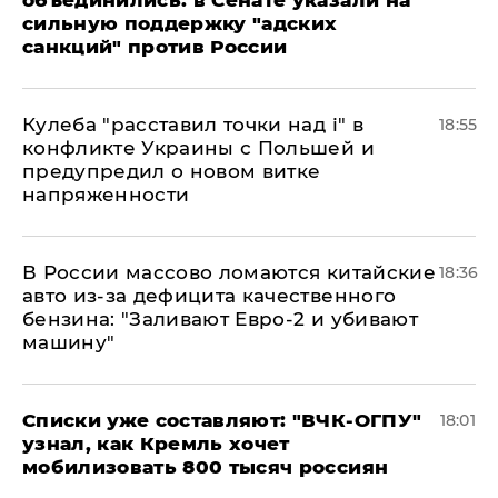
объединились: в Сенате указали на
сильную поддержку "адских
санкций" против России
Кулеба "расставил точки над і" в
18:55
конфликте Украины с Польшей и
предупредил о новом витке
напряженности
В России массово ломаются китайские
18:36
авто из-за дефицита качественного
бензина: "Заливают Евро-2 и убивают
машину"
Списки уже составляют: "ВЧК-ОГПУ"
18:01
узнал, как Кремль хочет
мобилизовать 800 тысяч россиян