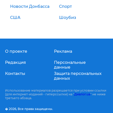
Новости Донбасса
Спорт
США
Шоубиз
О проекте
Реклама
Редакция
Персональные
данные
Контакты
Защита персональных
данных
Использование материалов разрешается при условии ссылки
(для интернет-изданий - гиперссылки) на "
Диалог.ua
" не ниже
третьего абзаца.
� 2026,
Все права защищены.