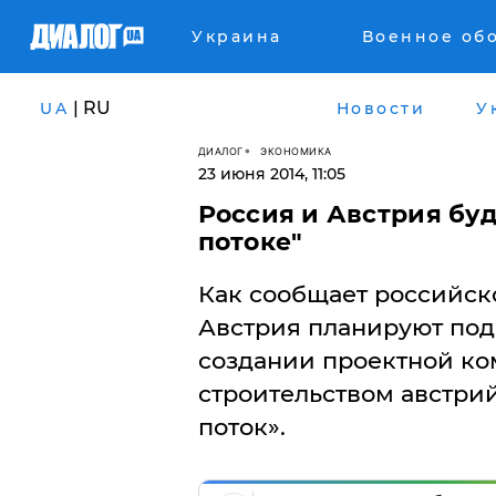
Украина
Военное об
| RU
UA
Новости
У
ДИАЛОГ
ЭКОНОМИКА
23 июня 2014, 11:05
Россия и Австрия бу
потоке"
Как сообщает российско
Австрия планируют подп
создании проектной ко
строительством австри
поток».