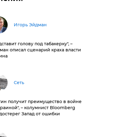
Игорь Эйдман
дставит голову под табакерку", –
ман описал сценарий краха власти
ина
Сеть
тин получит преимущество в войне
краиной", – колумнист Bloomberg
достерег Запад от ошибки