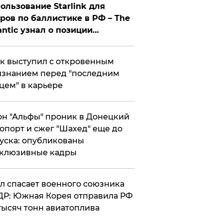
ользование Starlink для
ров по баллистике в РФ – The
antic узнал о позиции
знесмена
к выступил с откровенным
знанием перед "последним
цем" в карьере
н "Альфы" проник в Донецкий
опорт и сжег "Шахед" еще до
уска: опубликованы
склюзивные кадры
ул спасает военного союзника
Р: Южная Корея отправила РФ
тысяч тонн авиатоплива