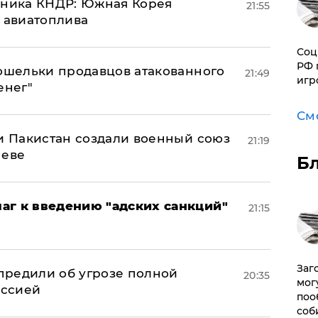
юзника КНДР: Южная Корея
21:55
н авиатоплива
Соц
РФ 
кошельки продавцов атакованного
21:49
игр
енег"
См
 и Пакистан создали военный союз
21:19
неве
Б
аг к введению "адских санкций"
21:15
Заг
предили об угрозе полной
20:35
мог
оссией
поо
соб