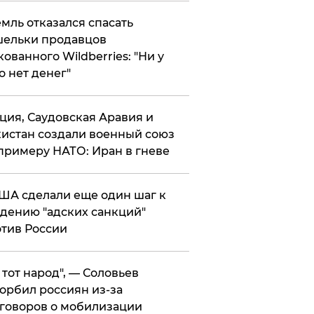
мль отказался спасать
ельки продавцов
кованного Wildberries: "Ни у
о нет денег"
ция, Саудовская Аравия и
истан создали военный союз
примеру НАТО: Иран в гневе
ША сделали еще один шаг к
дению "адских санкций"
тив России
е тот народ", — Соловьев
орбил россиян из-за
говоров о мобилизации