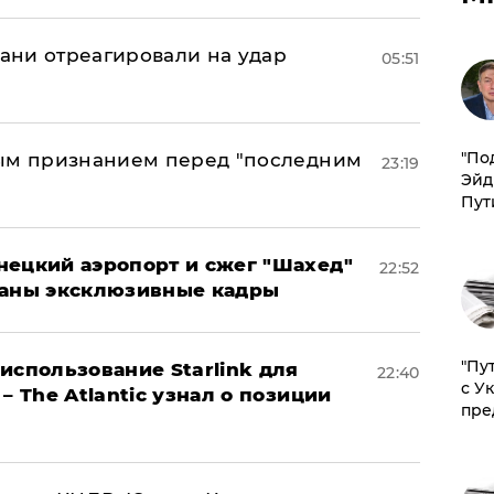
рани отреагировали на удар
05:51
​"По
ным признанием перед "последним
23:19
Эйд
Пут
нецкий аэропорт и сжег "Шахед"
22:52
ваны эксклюзивные кадры
"Пу
использование Starlink для
22:40
с У
– The Atlantic узнал о позиции
пре