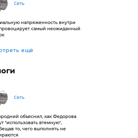
Сеть
иальную напряженность внутри
провоцирует самый неожиданный
ок
отреть ещё
логи
Сеть
ородний объяснил, как Федорова
ут "использовать втемную",
бещав то, чего выполнять не
ираются