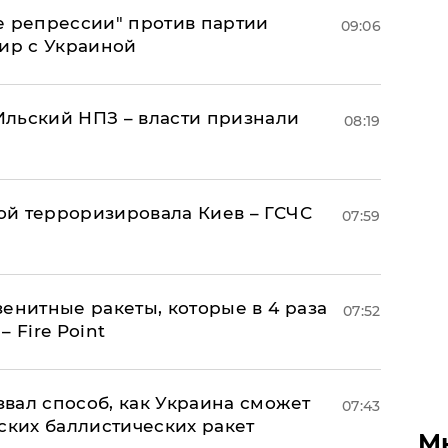
е репрессии" против партии
09:06
мир с Украиной
льский НПЗ – власти признали
08:19
й терроризировала Киев – ГСЧС
07:59
енитные ракеты, которые в 4 раза
07:52
 Fire Point
вал способ, как Украина сможет
07:43
ских баллистических ракет
М