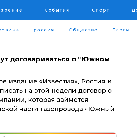
озрение
События
Спорт
Д
краина
россия
Общество
Блоги
дут договариваться о "Южном
е издание «Известия», Россия и
исать на этой недели договор о
мпании, которая займется
йской части газопровода «Южный