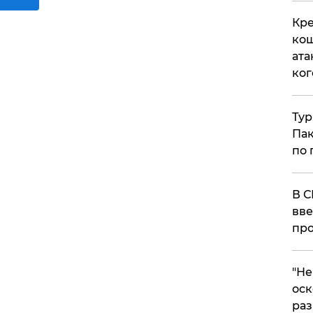
Кре
кош
ата
ког
Тур
Пак
по 
В С
вве
про
​"Н
оск
раз