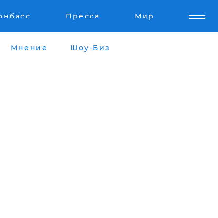
онбасс
Пресса
Мир
Мнение
Шоу-Биз