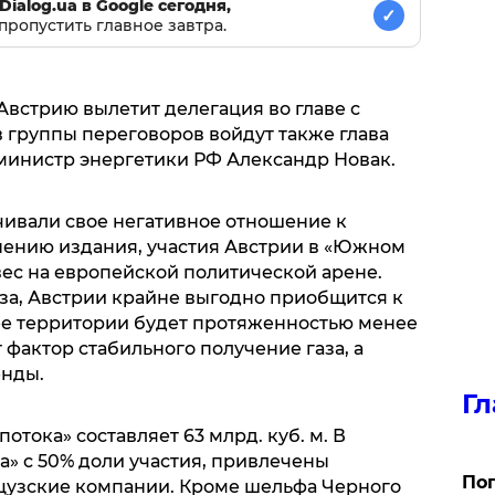
Dialog.ua в Google сегодня,
✓
пропустить главное завтра.
 Австрию вылетит делегация во главе с
 группы переговоров войдут также глава
министр энергетики РФ Александр Новак.
ивали свое негативное отношение к
мнению издания, участия Австрии в «Южном
вес на европейской политической арене.
а, Австрии крайне выгодно приобщится к
 ее территории будет протяженностью менее
 фактор стабильного получение газа, а
нды.
Гл
тока» составляет 63 млрд. куб. м. В
а» с 50% доли участия, привлечены
Поп
цузские компании. Кроме шельфа Черного