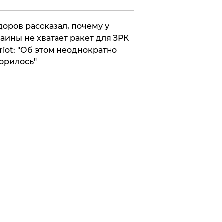
оров рассказал, почему у
аины не хватает ракет для ЗРК
riot: "Об этом неоднократно
орилось"