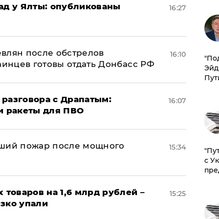
рад у Ялты: опубликованы
16:27
влян после обстрелов
16:10
​"По
аинцев готовы отдать Донбасс РФ
Эйд
Пут
 разговора с Драпатым:
16:07
и ракеты для ПВО
йший пожар после мощного
15:34
"Пу
с У
пре
х товаров на 1,6 млрд рублей –
15:25
езко упали