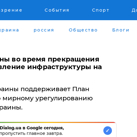
озрение
События
Спорт
Д
краина
россия
Общество
Блоги
ны во время прекращения
овление инфраструктуры на
раины поддерживает План
о мирному урегулированию
раины.
Dialog.ua в Google сегодня,
✓
пропустить главное завтра.