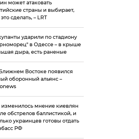
ин может атаковать
тийские страны и выбирает,
 это сделать, – LRT
упанты ударили по стадиону
рноморец" в Одессе – в крыше
ьшая дыра, есть раненые
Ближнем Востоке появился
ый оборонный альянс –
ronews
 изменилось мнение киевлян
ле обстрелов баллистикой, и
лько украинцев готовы отдать
нбасс РФ