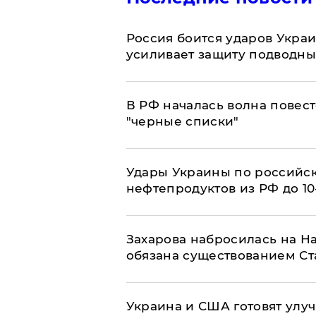
Россия боится ударов Укра
усиливает защиту подводны
​В РФ началась волна повест
"черные списки"
Удары Украины по российс
нефтепродуктов из РФ до 1
​Захарова набросилась на Н
обязана существованием Ст
Украина и США готовят улуч