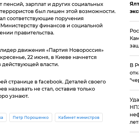
Ял
 пенсий, зарплат и других социальных
й террористов был лишен этой возможности.
эк
ал соответствующие поручения
 Министерству финансов и социальной
Рос
щении правительства.
Кам
защ
, лидер движения «Партия Новороссия»
скресенье, 22 июня, в Киеве начнется
 действующей власти.
​В 
отк
"че
ей странице в facebook. Деталей своего
в называть не стал, оставив только
оро узнают.
Уда
НПЗ
неф
ка
Петр Порошенко
Кабинет министров
лет