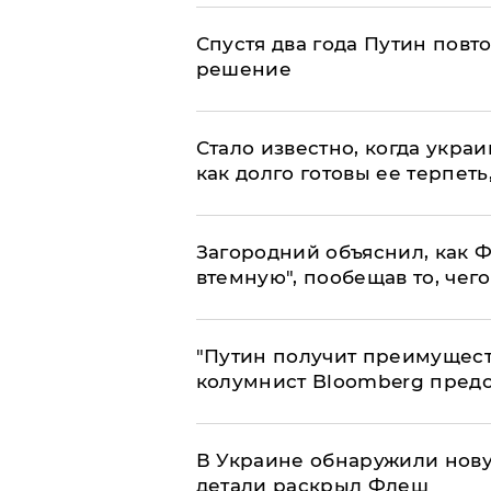
Спустя два года Путин повт
решение
Стало известно, когда укр
как долго готовы ее терпеть
Загородний объяснил, как Ф
втемную", пообещав то, чег
"Путин получит преимуществ
колумнист Bloomberg предо
В Украине обнаружили нов
детали раскрыл Флеш