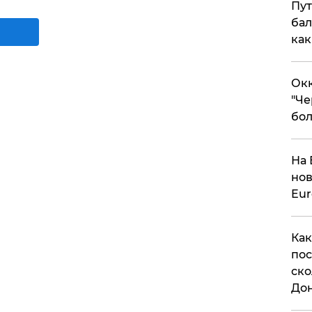
Пут
бал
как
Окк
"Че
бол
На 
нов
Eu
Как
пос
ско
До