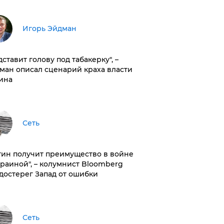
Игорь Эйдман
дставит голову под табакерку", –
ман описал сценарий краха власти
ина
Сеть
тин получит преимущество в войне
краиной", – колумнист Bloomberg
достерег Запад от ошибки
Сеть