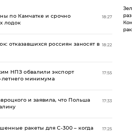
​Зе
раз
ины по Камчатке и срочно
18:27
х лодок
Кон
рак
ок: отказавшихся россиян заносят в
18:22
ким НПЗ обвалили экспорт
17:55
0-летнего минимума
авроцкого и заявила, что Польша
17:33
алину
шенные ракеты для С-300 – когда
17:25