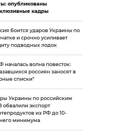
ты: опубликованы
склюзивные кадры
сия боится ударов Украины по
чатке и срочно усиливает
иту подводных лодок
РФ началась волна повесток:
азавшихся россиян заносят в
рные списки"
ры Украины по российским
 обвалили экспорт
тепродуктов из РФ до 10-
него минимума