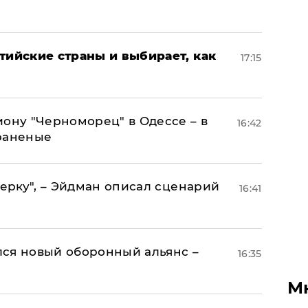
тийские страны и выбирает, как
17:15
иону "Черноморец" в Одессе – в
16:42
раненые
керку", – Эйдман описал сценарий
16:41
ся новый оборонный альянс –
16:35
М