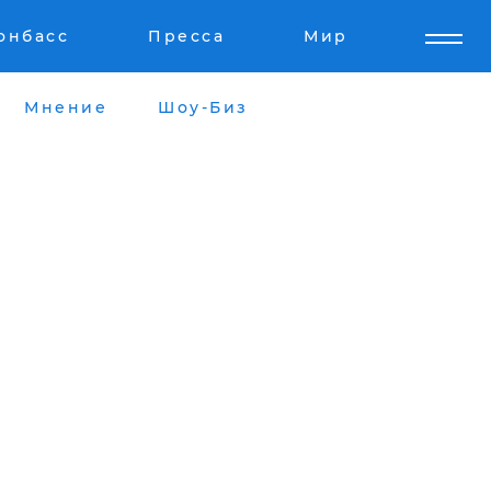
онбасс
Пресса
Мир
Мнение
Шоу-Биз