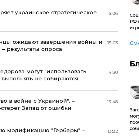
оряет украинское стратегическое
15:06
Соц
РФ 
игр
аинцы ожидают завершения войны и
15:03
См
, – результаты опроса
Б
едорова могут "использовать
14:30
о выполнять не собираются
о в войне с Украиной", –
13:48
стерег Запад от ошибки
Заг
мог
поо
соб
ую модификацию "Герберы" –
13:32