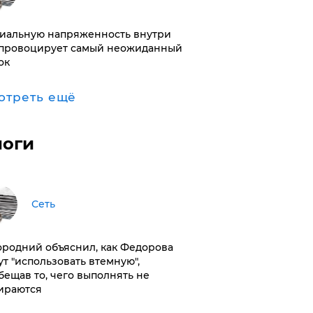
иальную напряженность внутри
провоцирует самый неожиданный
ок
отреть ещё
логи
Сеть
ородний объяснил, как Федорова
ут "использовать втемную",
бещав то, чего выполнять не
ираются