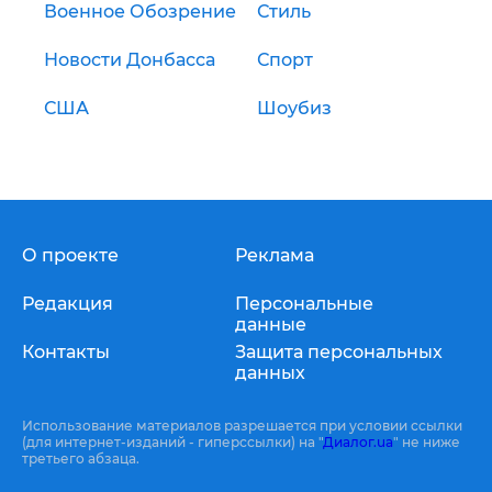
Военное Обозрение
Стиль
Новости Донбасса
Спорт
США
Шоубиз
О проекте
Реклама
Редакция
Персональные
данные
Контакты
Защита персональных
данных
Использование материалов разрешается при условии ссылки
(для интернет-изданий - гиперссылки) на "
Диалог.ua
" не ниже
третьего абзаца.