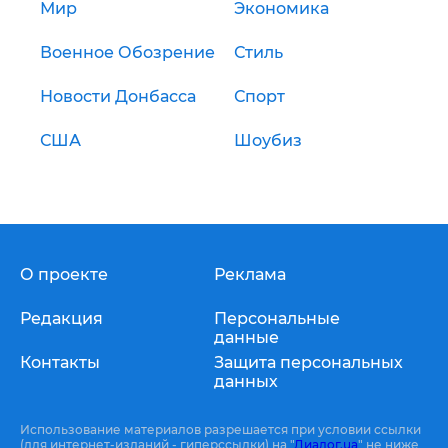
Мир
Экономика
Военное Обозрение
Стиль
Новости Донбасса
Спорт
США
Шоубиз
О проекте
Реклама
Редакция
Персональные
данные
Контакты
Защита персональных
данных
Использование материалов разрешается при условии ссылки
(для интернет-изданий - гиперссылки) на "
Диалог.ua
" не ниже