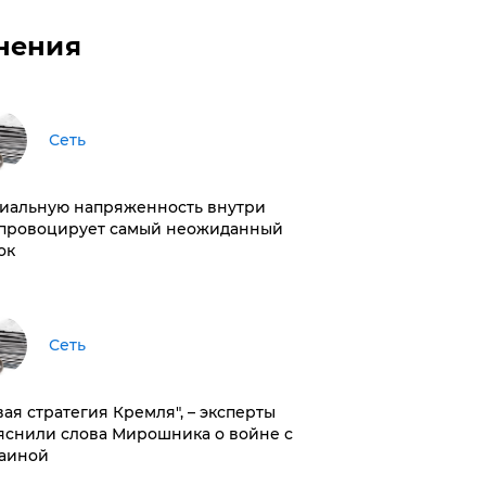
нения
Сеть
иальную напряженность внутри
провоцирует самый неожиданный
ок
Сеть
вая стратегия Кремля", – эксперты
яснили слова Мирошника о войне с
аиной