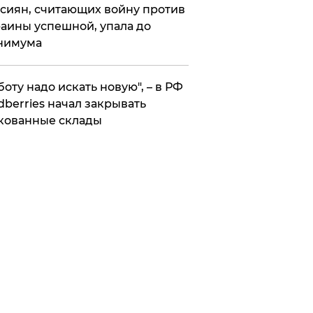
сиян, считающих войну против
аины успешной, упала до
нимума
боту надо искать новую", – в РФ
dberries начал закрывать
кованные склады