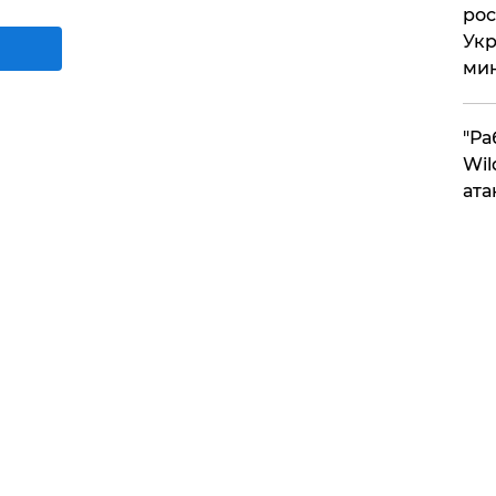
рос
Укр
ми
"Ра
Wil
ата