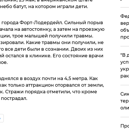
небо батут, на котором играли дети.
Фед
 города Форт-Лодердейл. Сильный порыв
вер
ачала на автостоянку, а затем на проезжую
объ
иции, трое малышей получили травмы.
про
зировали. Какие травмы они получили, не
то все дети были в сознании. Двоих из них
​"В
й остался в клинике. Его состояние врачи
усп
ое.
укр
рак
нялся в воздух почти на 4,5 метра. Как
ак только аттракцион оторвался от земли,
ок. Стражи порядка отметили, что кроме
Сик
 пострадал.
тер
оли
о
​Пр