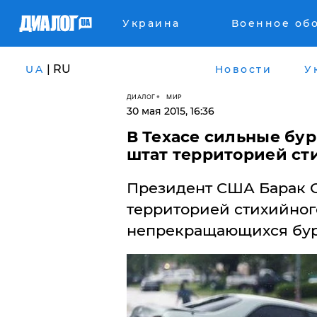
Украина
Военное об
| RU
UA
Новости
У
ДИАЛОГ
МИР
30 мая 2015, 16:36
В Техасе сильные бур
штат территорией ст
Президент США Барак О
территорией стихийного
непрекращающихся бур