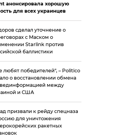
nt анонсировала хорошую
ость для всех украинцев
оров сделал уточнение о
еговорах с Маском о
менении Starlink против
сийской баллистики
се любят победителей", – Politico
ало о восстановлении обмена
звединформацией между
раиной и США
ад призвали к рейду спецназа
оссию для уничтожения
ерокорейских ракетных
ановок