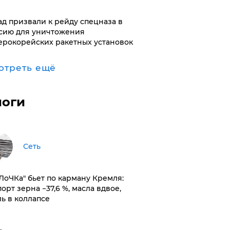
ад призвали к рейду спецназа в
сию для уничтожения
ерокорейских ракетных установок
отреть ещё
логи
Сеть
оЛоЧКа" бьет по карману Кремля:
орт зерна −37,6 %, масла вдвое,
ль в коллапсе