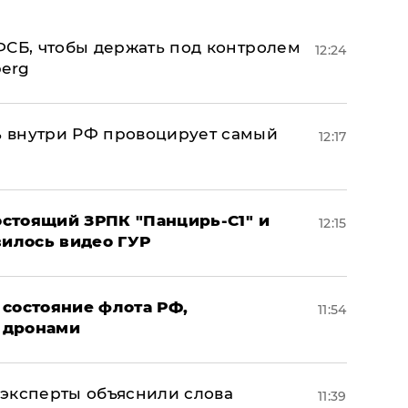
ФСБ, чтобы держать под контролем
12:24
berg
 внутри РФ провоцирует самый
12:17
стоящий ЗРПК "Панцирь-С1" и
12:15
вилось видео ГУР
 состояние флота РФ,
11:54
 дронами
– эксперты объяснили слова
11:39