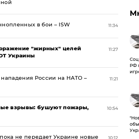
иной
М
ннопленных в бои – ISW
11:34
поражение "жирных" целей
11:27
ВОТ Украины
Соц
РФ 
игр
 нападения России на НАТО –
11:21
ые взрывы: бушуют пожары,
10:54
"Но
объ
Укр
 пока не передает Украине новые
10:12