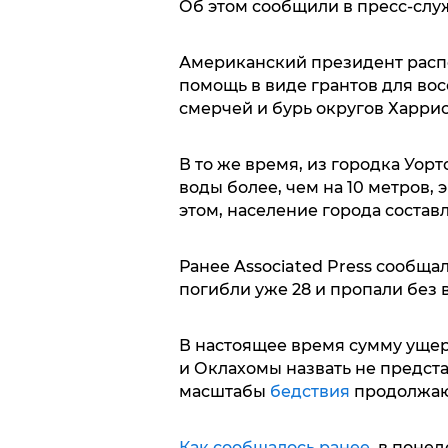
Об этом сообщили в пресс-слу
Американский президент расп
помощь в виде грантов для во
смерчей и бурь округов Харрис,
В то же время, из городка Уор
воды более, чем на 10 метров,
этом, население города составл
Ранее Associated Press сообщал
погибли уже 28 и пропали без в
В настоящее время сумму ущер
и Оклахомы назвать не предст
масштабы
бедствия
продолжаю
Как сообщалось ранее,
в понеде