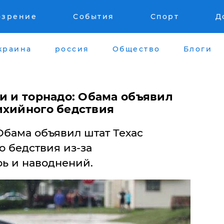
озрение
События
Спорт
Д
краина
россия
Общество
Блоги
и и торнадо: Обама объявил
ихийного бедствия
бама объявил штат Техас
 бедствия из-за
ь и наводнений.