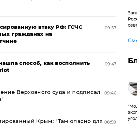
Зап
Рос
сев
сированную атаку РФ: ГСЧС
09:57
ных гражданах на
См
тчине
Б
ашла способ, как восполнить
09:47
riot
ение Верховного суда и подписал
09:46
е"
​"М
эксп
уго
упированный Крым: "Там опасно для
08:59