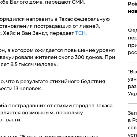
жбе Белого дома, передают СМИ.
Poi
нов
орядился направить в Техас федеральную
сстановления пострадавших от ливней,
Фед
 Хейс и Ван Зандт, передает
ТСН.
пер
при
тон, в котором ожидается повышение уровня
рос
 эвакуировали жителей около 300 домов. При
яет 8,5 тысяч человек.
​"В
узн
о, что в результате стихийного бедствия
ра
ести 13 человек.
Ук
ба пострадавших от стихии городов Техаса
авляется возможным, поскольку
Зап
т расти.
в Р
сев
уст
льник, 25 мая, в американском штате