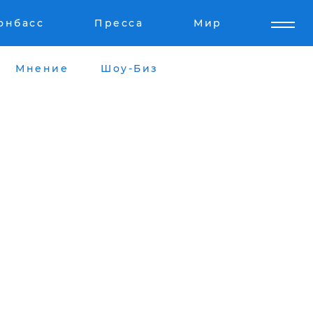
онбасс
Пресса
Мир
Мнение
Шоу-Биз