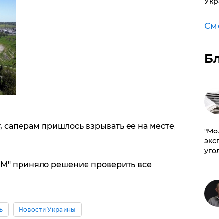
Укр
См
Б
 саперам пришлось взрывать ее на месте,
​"М
эксп
уго
 М" приняло решение проверить все
ь
Новости Украины