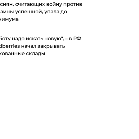
сиян, считающих войну против
аины успешной, упала до
нимума
боту надо искать новую", – в РФ
dberries начал закрывать
кованные склады