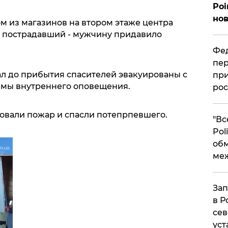
Poi
нов
ом из магазинов на втором этаже центра
л пострадавший - мужчину придавило
Фед
пер
ал до прибытия спасителей эвакуированы с
при
емы внутреннего оповещения.
рос
овали пожар и спасли потепрпевшего.
​"В
Pol
об
ме
Зап
в Р
сев
уст