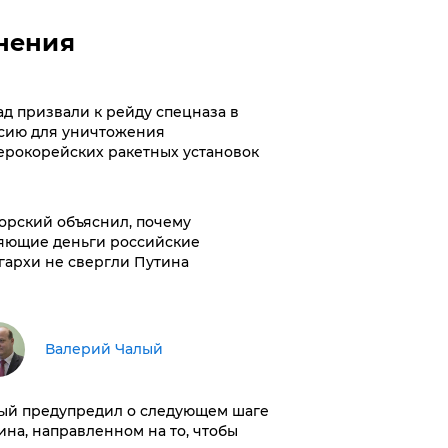
нения
ад призвали к рейду спецназа в
сию для уничтожения
ерокорейских ракетных установок
орский объяснил, почему
яющие деньги российские
гархи не свергли Путина
Валерий Чалый
ый предупредил о следующем шаге
ина, направленном на то, чтобы