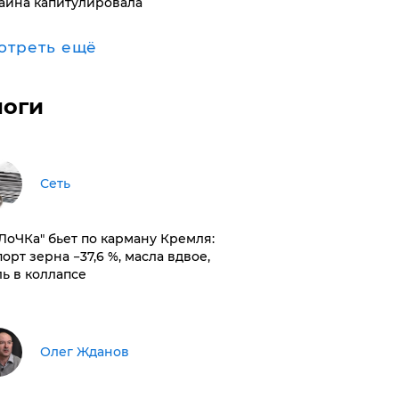
аина капитулировала
отреть ещё
логи
Сеть
оЛоЧКа" бьет по карману Кремля:
орт зерна −37,6 %, масла вдвое,
ль в коллапсе
Олег Жданов