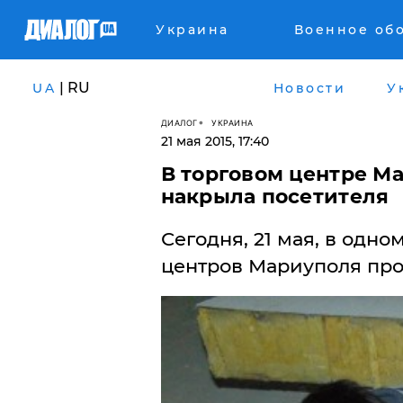
Украина
Военное об
| RU
UA
Новости
У
ДИАЛОГ
УКРАИНА
21 мая 2015, 17:40
В торговом центре М
накрыла посетителя
Сегодня, 21 мая, в одн
центров Мариуполя пр