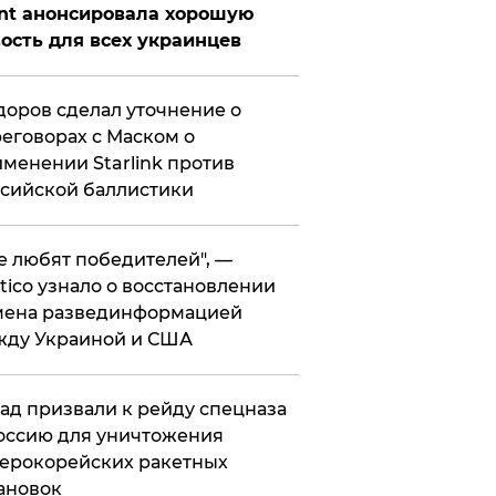
nt анонсировала хорошую
ость для всех украинцев
оров сделал уточнение о
еговорах с Маском о
менении Starlink против
сийской баллистики
се любят победителей", —
itico узнало о восстановлении
мена развединформацией
жду Украиной и США
ад призвали к рейду спецназа
оссию для уничтожения
ерокорейских ракетных
ановок