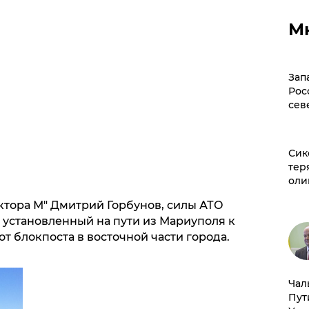
М
Зап
Рос
сев
Сик
тер
оли
ктора М" Дмитрий Горбунов, силы АТО
 установленный на пути из Мариуполя к
т блокпоста в восточной части города.
Чал
Пут