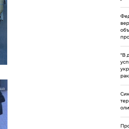
Фед
вер
объ
про
​"В
усп
укр
рак
Сик
тер
оли
​Пр