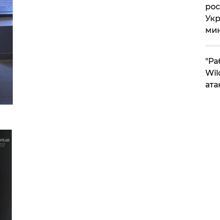
рос
Укр
ми
"Ра
Wil
ата