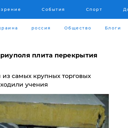
озрение
События
Спорт
Д
краина
россия
Общество
Блоги
ариуполя плита перекрытия
ом из самых крупных торговых
оходили учения