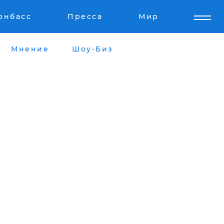
онбасс
Пресса
Мир
Мнение
Шоу-Биз