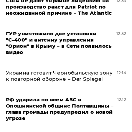
США не дают Украине лицензию на
12:53
производство ракет для Patriot по
неожиданной причине – The Atlantic
ГУР уничтожило две установки
12:52
"С‑400" и антенну управления
"Орион" в Крыму – в Сети появилось
видео
Украина готовит Чернобыльскую зону
12:14
к повторной обороне – Der Spiegel
РФ ударила по всем АЗС в
12:12
Опошнянской общине Полтавщины –
глава громады предупредил о новой
угрозе