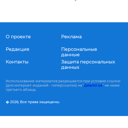
О проекте
Реклама
Редакция
Персональные
данные
Контакты
Защита персональных
данных
Использование материалов разрешается при условии ссылки
(для интернет-изданий - гиперссылки) на "
Диалог.ua
" не ниже
третьего абзаца.
� 2026,
Все права защищены.