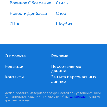
Военное Обозрение
Стиль
Новости Донбасса
Спорт
США
Шоубиз
О проекте
Реклама
Редакция
Персональные
данные
Контакты
Защита персональных
данных
Использование материалов разрешается при условии ссылки
(для интернет-изданий - гиперссылки) на "
Диалог.ua
" не ниже
третьего абзаца.