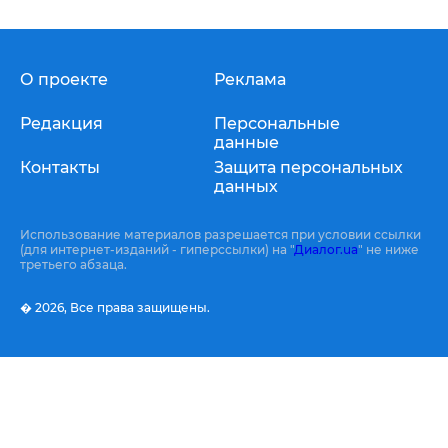
О проекте
Реклама
Редакция
Персональные
данные
Контакты
Защита персональных
данных
Использование материалов разрешается при условии ссылки
(для интернет-изданий - гиперссылки) на "
Диалог.ua
" не ниже
третьего абзаца.
� 2026,
Все права защищены.