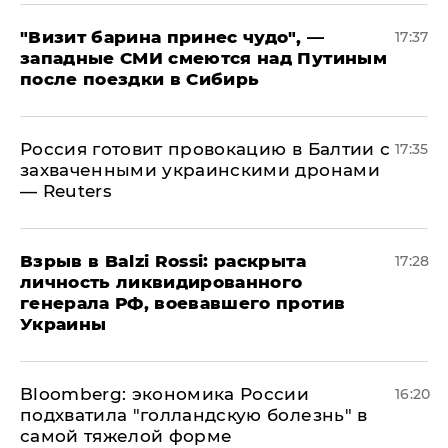
"Визит барина принес чудо", —
17:37
западные СМИ смеются над Путиным
после поездки в Сибирь
​Россия готовит провокацию в Балтии с
17:35
захваченными украинскими дронами
— Reuters
​Взрыв в Balzi Rossi: раскрыта
17:28
личность ликвидированного
генерала РФ, воевавшего против
Украины
Bloomberg: экономика России
16:20
подхватила "голландскую болезнь" в
самой тяжелой форме