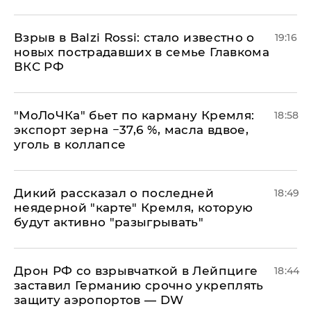
Взрыв в Balzi Rossi: стало известно о
19:16
новых пострадавших в семье Главкома
ВКС РФ
​"МоЛоЧКа" бьет по карману Кремля:
18:58
экспорт зерна −37,6 %, масла вдвое,
уголь в коллапсе
Дикий рассказал о последней
18:49
неядерной "карте" Кремля, которую
будут активно "разыгрывать"
​Дрон РФ со взрывчаткой в Лейпциге
18:44
заставил Германию срочно укреплять
защиту аэропортов — DW