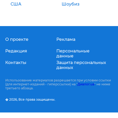
США
Шоубиз
О проекте
Реклама
Редакция
Персональные
данные
Контакты
Защита персональных
данных
Использование материалов разрешается при условии ссылки
(для интернет-изданий - гиперссылки) на "
Диалог.ua
" не ниже
третьего абзаца.
� 2026,
Все права защищены.