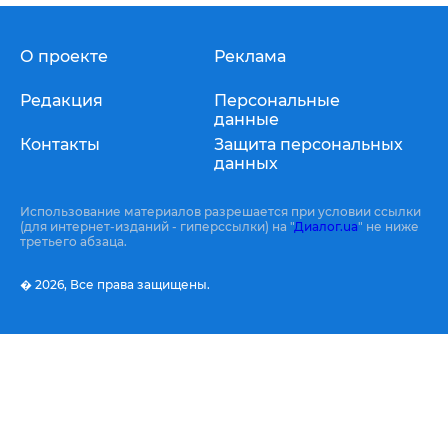
О проекте
Реклама
Редакция
Персональные
данные
Контакты
Защита персональных
данных
Использование материалов разрешается при условии ссылки
(для интернет-изданий - гиперссылки) на "
Диалог.ua
" не ниже
третьего абзаца.
� 2026,
Все права защищены.