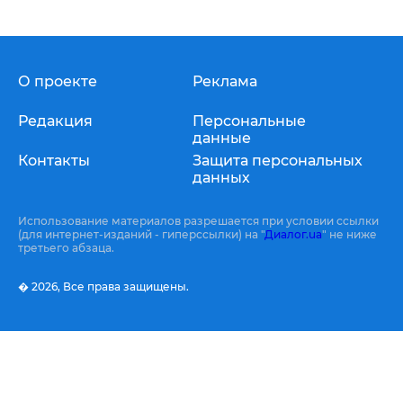
О проекте
Реклама
Редакция
Персональные
данные
Контакты
Защита персональных
данных
Использование материалов разрешается при условии ссылки
(для интернет-изданий - гиперссылки) на "
Диалог.ua
" не ниже
третьего абзаца.
� 2026,
Все права защищены.