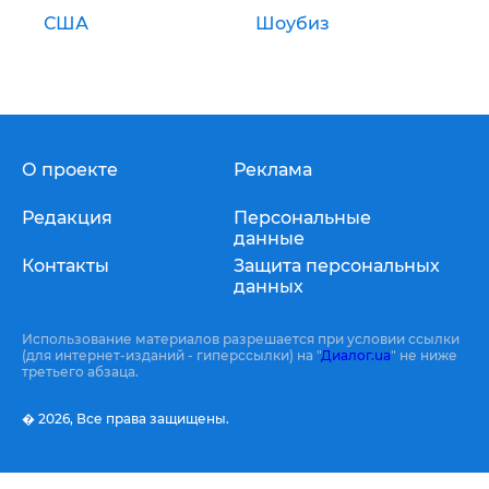
США
Шоубиз
О проекте
Реклама
Редакция
Персональные
данные
Контакты
Защита персональных
данных
Использование материалов разрешается при условии ссылки
(для интернет-изданий - гиперссылки) на "
Диалог.ua
" не ниже
третьего абзаца.
� 2026,
Все права защищены.