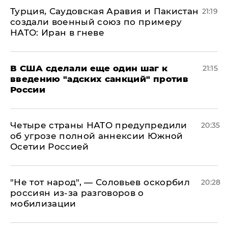
Турция, Саудовская Аравия и Пакистан
21:19
создали военный союз по примеру
НАТО: Иран в гневе
В США сделали еще один шаг к
21:15
введению "адских санкций" против
России
Четыре страны НАТО предупредили
20:35
об угрозе полной аннексии Южной
Осетии Россией
​"Не тот народ", — Соловьев оскорбил
20:28
россиян из-за разговоров о
мобилизации