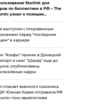
ользование Starlink для
ров по баллистике в РФ – The
antic узнал о позиции
знесмена
к выступил с откровенным
знанием перед "последним
цем" в карьере
н "Альфы" проник в Донецкий
опорт и сжег "Шахед" еще до
уска: опубликованы
склюзивные кадры
ул спасает военного союзника
Р: Южная Корея отправила РФ
тысяч тонн авиатоплива