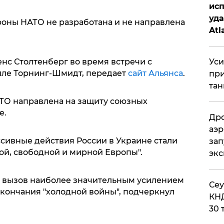
исп
уда
оны НАТО не разработана и не направлена
Atl
би
Уси
нс Столтенберг во время встречи с
ле Торнинг-Шмидт, передает
сайт Альянса
.
при
тан
АТО направлена на защиту союзных
е.
Дро
аэр
ссивные действия России в Украине стали
зап
ой, свободной и мирной Европы".
эк
от вызов наиболее значительным усилением
​Се
кончания "холодной войны", подчеркнул
КНД
30 