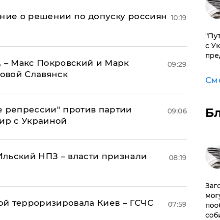
ение о решении по допуску россиян
10:19
"Пу
с У
пре
, – Макс Покровский и Марк
09:29
овой Славянск
См
е репрессии" против партии
Б
09:06
мир с Украиной
льский НПЗ – власти признали
08:19
Заг
мог
й терроризировала Киев – ГСЧС
07:59
поо
соб