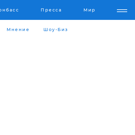
онбасс
Пресса
Мир
Мнение
Шоу-Биз