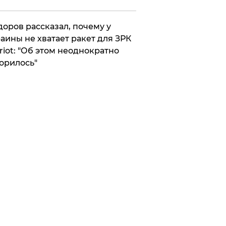
оров рассказал, почему у
аины не хватает ракет для ЗРК
riot: "Об этом неоднократно
орилось"