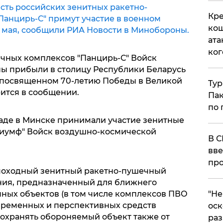
сть российских зенитных ракетно-
Кре
Панцирь-С" примут участие в военном
кош
9 мая, сообщили РИА Новости в Минобороны.
ата
ког
чных комплексов "Панцирь-С" Войск
ы прибыли в столицу Республики Беларусь
, посвященном 70-летию Победы в Великой
Тур
рится в сообщении.
Пак
по 
аде в Минске принимали участие зенитные
риумф" Войск воздушно-космической
В С
вве
про
амоходный зенитный ракетно-пушечный
ния, предназначенный для ближнего
​"Н
ных объектов (в том числе комплексов ПВО
овременных и перспективных средств
оск
охранять обороняемый объект также от
раз