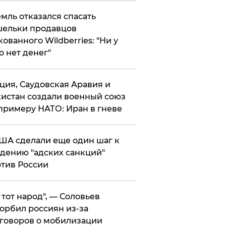
мль отказался спасать
ельки продавцов
кованного Wildberries: "Ни у
о нет денег"
ция, Саудовская Аравия и
истан создали военный союз
примеру НАТО: Иран в гневе
ША сделали еще один шаг к
дению "адских санкций"
тив России
е тот народ", — Соловьев
орбил россиян из-за
говоров о мобилизации