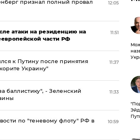
енберг признал полный провал
12:05
сле атаки на резиденцию на
11:51
неевропейской части РФ
Мож
наз
Укр
лся к Путину после принятия
11:37
окорите Украину"
за баллистику", - Зеленский
11:33
раины
​"По
Эйд
Пут
ости по "теневому флоту" РФ в
10:59