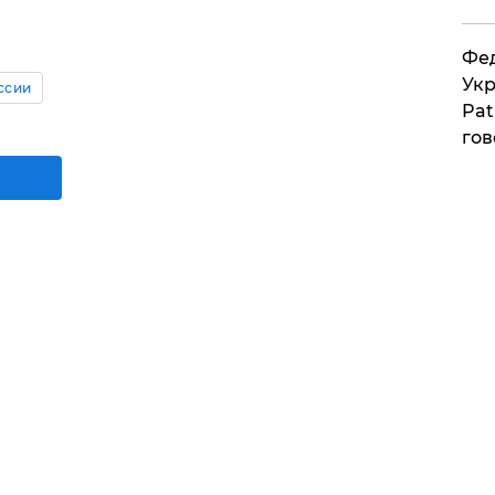
Фед
Укр
ссии
Pat
гов