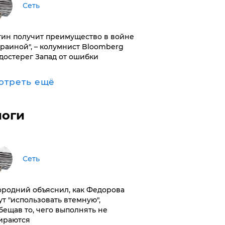
Сеть
тин получит преимущество в войне
краиной", – колумнист Bloomberg
достерег Запад от ошибки
отреть ещё
логи
Сеть
ородний объяснил, как Федорова
ут "использовать втемную",
бещав то, чего выполнять не
ираются