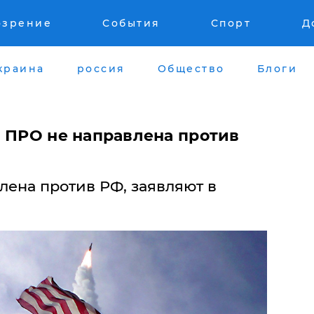
озрение
События
Спорт
Д
краина
россия
Общество
Блоги
а ПРО не направлена против
лена против РФ, заявляют в