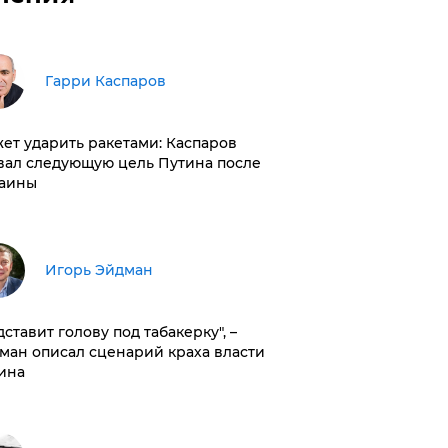
Гарри Каспаров
ет ударить ракетами: Каспаров
вал следующую цель Путина после
аины
Игорь Эйдман
дставит голову под табакерку", –
ман описал сценарий краха власти
ина