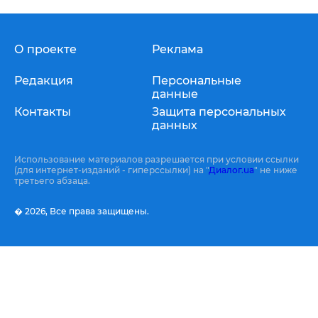
О проекте
Реклама
Редакция
Персональные
данные
Контакты
Защита персональных
данных
Использование материалов разрешается при условии ссылки
(для интернет-изданий - гиперссылки) на "
Диалог.ua
" не ниже
третьего абзаца.
� 2026,
Все права защищены.