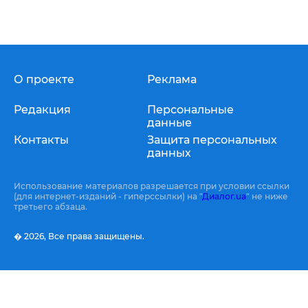
О проекте
Реклама
Редакция
Персональные
данные
Контакты
Защита персональных
данных
Использование материалов разрешается при условии ссылки
(для интернет-изданий - гиперссылки) на "
Диалог.ua
" не ниже
третьего абзаца.
� 2026,
Все права защищены.