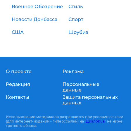
Военное Обозрение
Стиль
Новости Донбасса
Спорт
США
Шоубиз
О проекте
Реклама
Редакция
Персональные
данные
Контакты
Защита персональных
данных
Использование материалов разрешается при условии ссылки
(для интернет-изданий - гиперссылки) на "
Диалог.ua
" не ниже
третьего абзаца.