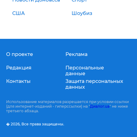
США
Шоубиз
О проекте
Реклама
Редакция
Персональные
данные
Контакты
Защита персональных
данных
Использование материалов разрешается при условии ссылки
(для интернет-изданий - гиперссылки) на "
Диалог.ua
" не ниже
третьего абзаца.
� 2026,
Все права защищены.