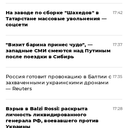
На заводе по сборке "Шахедов" в
17:42
Татарстане массовые увольнения —
соцсети
"Визит барина принес чудо", —
17:37
западные СМИ смеются над Путиным
после поездки в Сибирь
​Россия готовит провокацию в Балтии с
17:35
захваченными украинскими дронами
— Reuters
​Взрыв в Balzi Rossi: раскрыта
17:28
личность ликвидированного
генерала РФ, воевавшего против
Украины