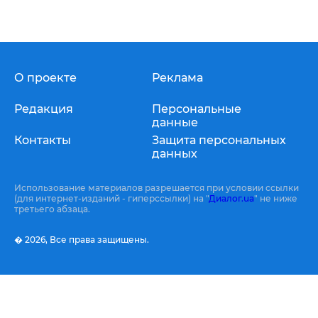
О проекте
Реклама
Редакция
Персональные
данные
Контакты
Защита персональных
данных
Использование материалов разрешается при условии ссылки
(для интернет-изданий - гиперссылки) на "
Диалог.ua
" не ниже
третьего абзаца.
� 2026,
Все права защищены.