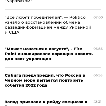
"Карабахом"
​"Все любят победителей", — Politico
07:00
узнало о восстановлении обмена
развединформацией между Украиной
и США
"Может начаться в августе", - Fire
06:56
Point анонсировала хорошую новость
для всех украинцев
Сибига предупредил, что Россия в
06:55
Черном море пытается повторить
события 2022 года
Запад призвали к рейду спецназа в
23:31