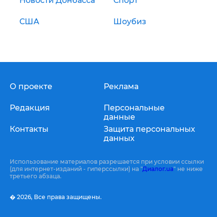
Новости Донбасса
Спорт
США
Шоубиз
О проекте
Реклама
Редакция
Персональные
данные
Контакты
Защита персональных
данных
Использование материалов разрешается при условии ссылки
(для интернет-изданий - гиперссылки) на "
Диалог.ua
" не ниже
третьего абзаца.
� 2026,
Все права защищены.