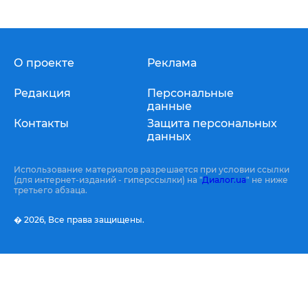
О проекте
Реклама
Редакция
Персональные
данные
Контакты
Защита персональных
данных
Использование материалов разрешается при условии ссылки
(для интернет-изданий - гиперссылки) на "
Диалог.ua
" не ниже
третьего абзаца.
� 2026,
Все права защищены.