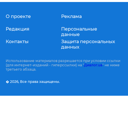
О проекте
Реклама
Редакция
Персональные
данные
Контакты
Защита персональных
данных
Использование материалов разрешается при условии ссылки
(для интернет-изданий - гиперссылки) на "
Диалог.ua
" не ниже
третьего абзаца.
� 2026,
Все права защищены.