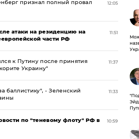
енберг признал полный провал
12:05
сле атаки на резиденцию на
11:51
Мож
неевропейской части РФ
наз
Укр
лся к Путину после принятия
11:37
окорите Украину"
за баллистику", - Зеленский
11:33
​"По
раины
Эйд
Пут
вости по "теневому флоту" РФ в
10:59