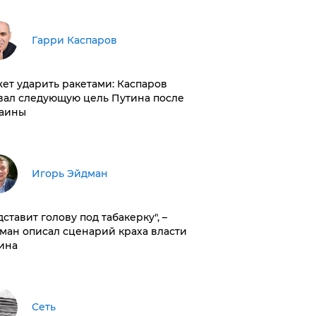
Гарри Каспаров
ет ударить ракетами: Каспаров
вал следующую цель Путина после
аины
Игорь Эйдман
дставит голову под табакерку", –
ман описал сценарий краха власти
ина
Сеть