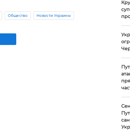
Кр
суп
Общество
Новости Украины
про
Укр
огр
Чер
Пут
ата
пря
час
Сен
Пут
сан
Укр