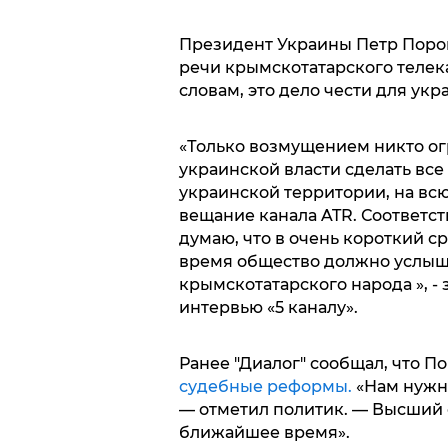
Президент Украины Петр Поро
речи крымскотатарского телека
словам, это дело чести для укр
«Только возмущением никто огр
украинской власти сделать вс
украинской территории, на вс
вещание канала ATR. Соответс
думаю, что в очень короткий с
время общество должно услышат
крымскотатарского народа », 
интервью «5 каналу».
Ранее "Диалог" сообщал, что П
судебные реформы.
«Нам нужн
— отметил политик. — Высший 
ближайшее время».