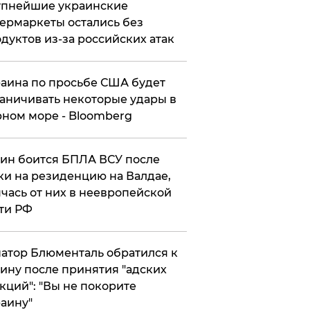
упнейшие украинские
ермаркеты остались без
дуктов из-за российских атак
аина по просьбе США будет
аничивать некоторые удары в
ном море - Bloomberg
ин боится БПЛА ВСУ после
ки на резиденцию на Валдае,
чась от них в неевропейской
ти РФ
атор Блюменталь обратился к
ину после принятия "адских
кций": "Вы не покорите
аину"