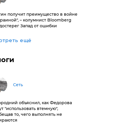
тин получит преимущество в войне
краиной", – колумнист Bloomberg
достерег Запад от ошибки
отреть ещё
логи
Сеть
ородний объяснил, как Федорова
ут "использовать втемную",
бещав то, чего выполнять не
ираются