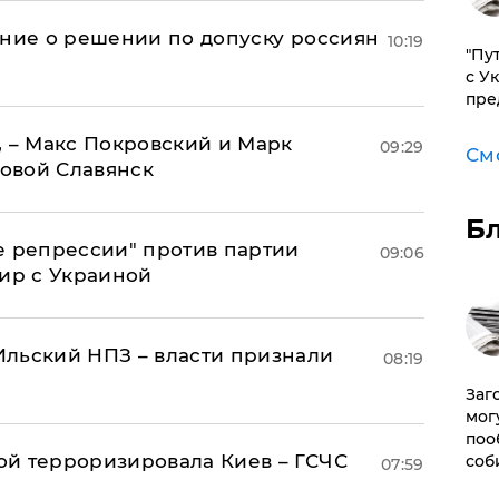
ение о решении по допуску россиян
10:19
"Пу
с У
пре
, – Макс Покровский и Марк
09:29
См
овой Славянск
Б
е репрессии" против партии
09:06
мир с Украиной
льский НПЗ – власти признали
08:19
Заг
мог
поо
й терроризировала Киев – ГСЧС
соб
07:59