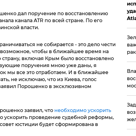
исп
уда
шенко дал поручение по восстановлению
Atl
нала канала ATR по всей стране. По его
би
аинской власти.
Зел
аничиваться не собирается - это дело чести
важ
е возможное, чтобы в ближайшее время на
рак
ю страну, включая Крым было восстановлено
твующие поручения мною уже даны, я
Вла
рок мы все это отработаем. И в ближайшее
вос
ь, не исключаю, что из Киева, голос
мос
- заявил Порошенко в эксклюзивном
Зад
орошенко заявил, что
необходимо ускорить
воз
о ускорить проведение судебной реформы,
жел
совет юстиции будет сформирована в