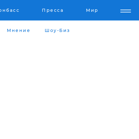
онбасс
Пресса
Мир
Мнение
Шоу-Биз