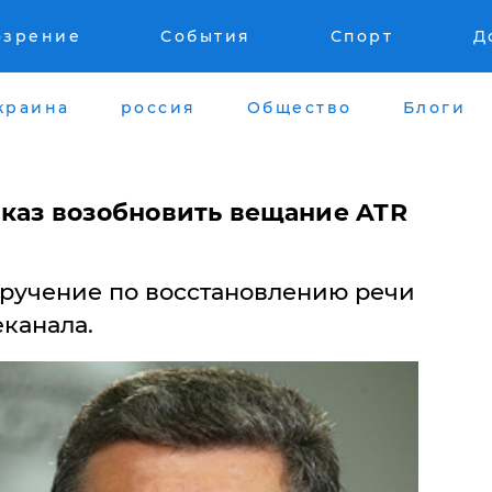
озрение
События
Спорт
Д
краина
россия
Общество
Блоги
каз возобновить вещание ATR
ручение по восстановлению речи
канала.