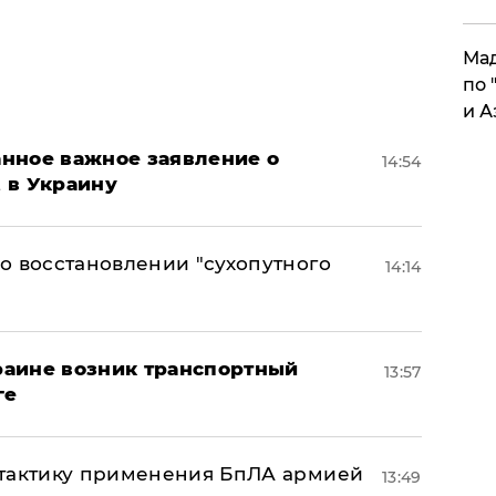
Мад
по 
и А
нное важное заявление о
14:54
t в Украину
о восстановлении "сухопутного
14:14
краине возник транспортный
13:57
ге
 тактику применения БпЛА армией
13:49