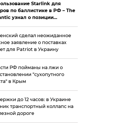
ользование Starlink для
ров по баллистике в РФ – The
antic узнал о позиции
знесмена
енский сделал неожиданное
ное заявление о поставках
ет для Patriot в Украину
сти РФ пойманы на лжи о
становлении "сухопутного
та" в Крым
ержки до 12 часов: в Украине
ник транспортный коллапс на
езной дороге