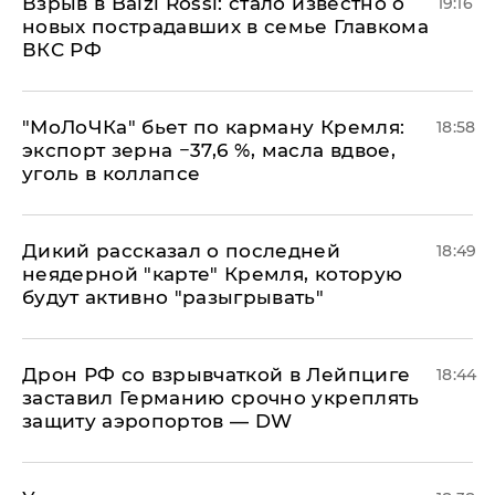
Взрыв в Balzi Rossi: стало известно о
19:16
новых пострадавших в семье Главкома
ВКС РФ
​"МоЛоЧКа" бьет по карману Кремля:
18:58
экспорт зерна −37,6 %, масла вдвое,
уголь в коллапсе
Дикий рассказал о последней
18:49
неядерной "карте" Кремля, которую
будут активно "разыгрывать"
​Дрон РФ со взрывчаткой в Лейпциге
18:44
заставил Германию срочно укреплять
защиту аэропортов — DW