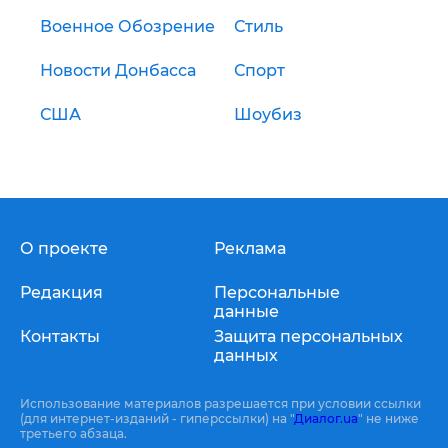
Военное Обозрение
Стиль
Новости Донбасса
Спорт
США
Шоубиз
О проекте
Реклама
Редакция
Персональные
данные
Контакты
Защита персональных
данных
Использование материалов разрешается при условии ссылки
(для интернет-изданий - гиперссылки) на "
Диалог.ua
" не ниже
третьего абзаца.