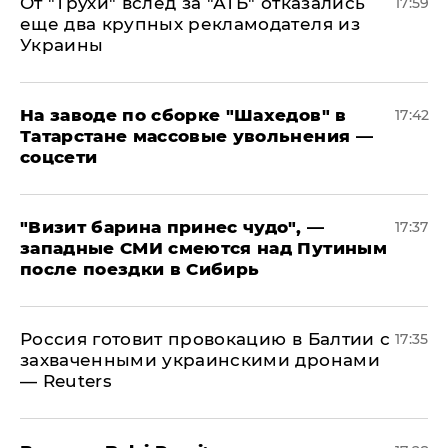
От "Трухи" вслед за "АТБ" отказались
17:59
еще два крупных рекламодателя из
Украины
На заводе по сборке "Шахедов" в
17:42
Татарстане массовые увольнения —
соцсети
"Визит барина принес чудо", —
17:37
западные СМИ смеются над Путиным
после поездки в Сибирь
​Россия готовит провокацию в Балтии с
17:35
захваченными украинскими дронами
— Reuters