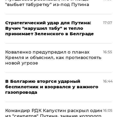
"выбьет табуретку" из-под Путина
Стратегический удар для Путина:
17:07
Вучич "нарушил табу" и тепло
принимает Зеленского в Белграде
Коваленко предупредил о планах
16:55
Кремля и объяснил, как противостоять
новой угрозе
В Болгарию вторгся ударный
16:44
беспилотник и взорвался у важного
газопровода
Командир РДК Капустин раскрыл один
16:05
из "секретов" Путина, знание которого