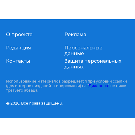
О проекте
Реклама
Редакция
Персональные
данные
Контакты
Защита персональных
данных
Использование материалов разрешается при условии ссылки
(для интернет-изданий - гиперссылки) на "
Диалог.ua
" не ниже
третьего абзаца.
� 2026,
Все права защищены.