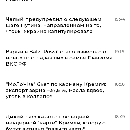
Чалый предупредил о следующем
19:44
шаге Путина, направленном на то,
чтобы Украина капитулировала
Взрыв в Balzi Rossi: стало известно о
19:16
новых пострадавших в семье Главкома
ВКС РФ
​"МоЛоЧКа" бьет по карману Кремля:
18:58
экспорт зерна −37,6 %, масла вдвое,
уголь в коллапсе
Дикий рассказал о последней
18:49
неядерной "карте" Кремля, которую
будут активно "разыгрывать"