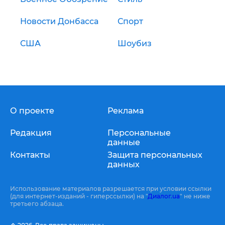
Новости Донбасса
Спорт
США
Шоубиз
О проекте
Реклама
Редакция
Персональные
данные
Контакты
Защита персональных
данных
Использование материалов разрешается при условии ссылки
(для интернет-изданий - гиперссылки) на "
Диалог.ua
" не ниже
третьего абзаца.